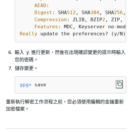
AEAD
: 

Digest
: SHA
512
, SHA
384
, SHA
256
, S
Compression
: ZLIB, BZIP
2
, ZIP, Un
Features
Really
 update the preferences? (y/N)
輸入
進行更新，然後在出現確認變更的提示時輸入
y
您的密碼。
儲存變更。
gpg>
 save
重新執行解密工作流程之前，您必須使用編輯的金鑰重新
加密檔案。