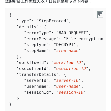
您的解密工作流程失敗，日誌訊息類似以下內容：
{
   "type": "StepErrored",

   "details": 
{
      "errorType": "BAD_REQUEST",

      "errorMessage": "File encryption al
      "stepType": "DECRYPT",

      "stepName": "
step-name
"

   },

   "workflowId": "
workflow-ID
",

   "executionId": "
execution-ID
",

   "transferDetails": 
{
      "serverId": "
server-ID
",

      "username": "
user-name
",

      "sessionId": "
session-ID
"

   }

}