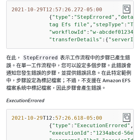
2021-10-29T12:57:26.272-05:00
{
"type"
:
"StepErrored"
,
"detail
            tag Efs file"
,
"stepType"
:
"TAG
"workflowId"
:
"w-abcdef0123456
"transferDetails"
:
{
"serverId"
在此，
表示工作流程中的步驟已產生錯
StepErrored
誤。在單一工作流程中，您可以設定多個步驟。此錯誤會
通知您發生錯誤的步驟，並提供錯誤訊息。在此特定範例
中，步驟設定為標記檔案；不過，不支援在 Amazon EFS
檔案系統中標記檔案，因此步驟會產生錯誤。
ExecutionErrored
2021
-
10
-
29
T12:
57
:
26.618
-
05
:
00
{
"type"
:
"ExecutionErrored"
,
"d
"executionId"
:
"1234abcd-56ef-