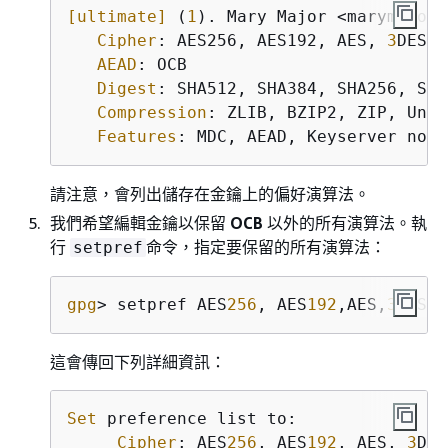
[ultimate]
 (
1
). Mary Major <marymajor
@
Cipher
: AES256, AES192, AES, 
3
DES

AEAD
: OCB

Digest
: SHA512, SHA384, SHA256, SHA
Compression
: ZLIB, BZIP2, ZIP, Unco
Features
: MDC, AEAD, Keyserver no-m
請注意，會列出儲存在金鑰上的偏好演算法。
我們希望編輯金鑰以保留
OCB
以外的所有演算法。執
行
命令，指定要保留的所有演算法：
setpref
gpg
> setpref AES
256
, AES
192
,AES,
3
DES,S
這會傳回下列詳細資訊：
Set
 preference list to:

Cipher
: AES
256
, AES
192
, AES, 
3
DES
