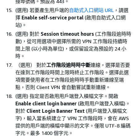
接埠號碼。預設為 443。
(選用) 若要產生用戶端的
自助式入口網站 URL
，請選
擇
Enable self-service portal
(啟用自助式入口網
站)。
(選用) 對於
Session timeout hours
(工作階段逾時時
數)，從可用選項中選擇所需的 VPN 工作階段持續時
間上限 (以小時為單位)，或保留設定為預設的 24 小
時。
（選用） 對於
工作階段逾時時中斷
連線，選擇是否要
在達到工作階段時間上限時終止工作階段。選擇此選
項需要使用者在工作階段逾時時手動重新連線至端
點，否則 Client VPN 會自動嘗試重新連線。
(選用) 指定是否啟用用戶端登入橫幅文字。開啟
Enable client login banner
(啟用用户端登入橫幅)。
對於
Client Login Banner Text
(用戶端登入橫幅文
字)，輸入當系統建立了 VPN 工作階段時，會在 AWS
提供的用戶端的橫幅中顯示的文字。僅限 UTF-8 編碼
字元。最多 1400 個字元。