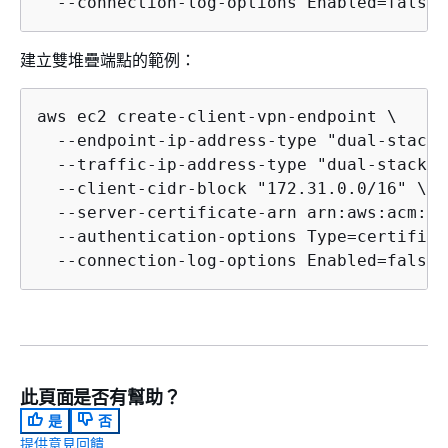
  --connection-log-options Enabled=false
建立雙堆疊端點的範例：
aws ec2 create-client-vpn-endpoint \

  --endpoint-ip-address-type "dual-stack" 
  --traffic-ip-address-type "dual-stack" \
  --client-cidr-block "172.31.0.0/16" \

  --server-certificate-arn arn:aws:acm:ap
  --authentication-options Type=certifica
  --connection-log-options Enabled=false
此頁面是否有幫助？
是
否
提供意見回饋