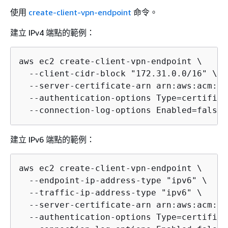
使用
create-client-vpn-endpoint
命令。
建立 IPv4 端點的範例：
aws ec2 create-client-vpn-endpoint \

  --client-cidr-block "172.31.0.0/16" \

  --server-certificate-arn arn:aws:acm:ap
  --authentication-options Type=certifica
  --connection-log-options Enabled=false
建立 IPv6 端點的範例：
aws ec2 create-client-vpn-endpoint \

  --endpoint-ip-address-type "ipv6" \

  --traffic-ip-address-type "ipv6" \

  --server-certificate-arn arn:aws:acm:ap
  --authentication-options Type=certifica