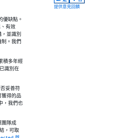
提供意見回饋
決策的優缺點。
靠、有效
構，並識別
機制。我們
累積多年經
們已識別在
構是否妥善符
可獲得的品
中，我們也
運團隊成
連結，可取
tected 首