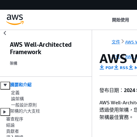
開始使用
文件
AWS W
AWS Well-Architected
Framework
AWS W
文件
AWS W
架構
PDF
RSS
M
摘要和介紹
發布日期：
2024
定義
論架構
AWS Well-Ar
一般設計原則
透過使用架構，
架構的六大支柱
架構最佳實務。
審查程序
結論
貢獻者