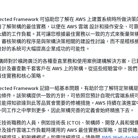
chitected Framework 可協助您了解在 AWS 上建置系統時所做
了解架構的最佳實務，以便在 AWS 雲端 設計和操作安全、可
永續的工作負載。其可讓您根據最佳實務以一致的方式來衡量架
。審核架構的程序是與架構決策相關的建設性討論，而不是稽核
良好的系統可大幅提高企業成功的可能性。
架構師對於橫跨廣泛的各種垂直業務和使用案例建構解決方案，已
計及審查數千套客戶在 AWS 上的架構。從這些經驗當中，我
最佳實務和核心策略。
rchitected Framework 記錄一組基本問題，有助於您了解特定架
的條件。該架構提供一致的方針，可依照您預計自現代雲端系統
能得知欲達到此等品質會需要的修補措施。AWS 持續在演進當
一同工作之中學到更多，因此架構完善的定義會始終精進下去。
技術職務的人員，例如技術長 (CTO)、架構師、開發人員和營
及操作雲端工作負載時運用的 AWS 最佳實務和策略，並提供
詳細資訊，和架構模式。如需詳細資訊，請參閱
AWS Well-Archi