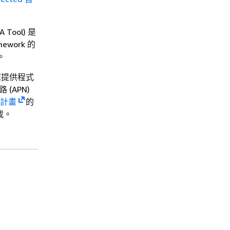
 Tool) 是
ework 的
。
您提供程式
(APN)
夥伴計畫
的
載。