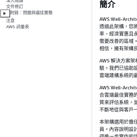
深入閱讀
簡介
文件修訂
附錄：問題與最佳實務
AWS Well-Ar
注意
透過此架構，您將
AWS 詞彙表
率、經濟實惠且
需要改善的區域
相信，擁有架構
AWS 解決方案
驗。我們已協助設
雲端建構系統的
AWS Well-A
合雲端最佳實務
質來評估系統，並
不斷地從與客戶
本架構適用於擔任
員。內容說明設計
得進一步實作的