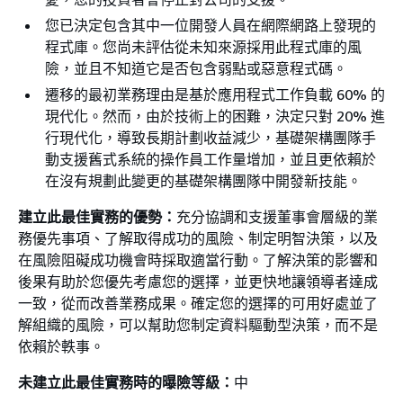
您已決定包含其中一位開發人員在網際網路上發現的
程式庫。您尚未評估從未知來源採用此程式庫的風
險，並且不知道它是否包含弱點或惡意程式碼。
遷移的最初業務理由是基於應用程式工作負載 60% 的
現代化。然而，由於技術上的困難，決定只對 20% 進
行現代化，導致長期計劃收益減少，基礎架構團隊手
動支援舊式系統的操作員工作量增加，並且更依賴於
在沒有規劃此變更的基礎架構團隊中開發新技能。
建立此最佳實務的優勢：
充分協調和支援董事會層級的業
務優先事項、了解取得成功的風險、制定明智決策，以及
在風險阻礙成功機會時採取適當行動。了解決策的影響和
後果有助於您優先考慮您的選擇，並更快地讓領導者達成
一致，從而改善業務成果。確定您的選擇的可用好處並了
解組織的風險，可以幫助您制定資料驅動型決策，而不是
依賴於軼事。
未建立此最佳實務時的曝險等級：
中