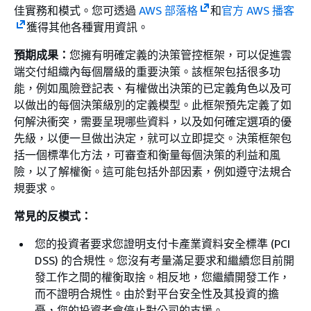
佳實務和模式。您可透過
AWS 部落格
和
官方 AWS 播客
獲得其他各種實用資訊。
預期成果：
您擁有明確定義的決策管控框架，可以促進雲
端交付組織內每個層級的重要決策。該框架包括很多功
能，例如風險登記表、有權做出決策的已定義角色以及可
以做出的每個決策級別的定義模型。此框架預先定義了如
何解決衝突，需要呈現哪些資料，以及如何確定選項的優
先級，以便一旦做出決定，就可以立即提交。決策框架包
括一個標準化方法，可審查和衡量每個決策的利益和風
險，以了解權衡。這可能包括外部因素，例如遵守法規合
規要求。
常見的反模式：
您的投資者要求您證明支付卡產業資料安全標準 (PCI
DSS) 的合規性。您沒有考量滿足要求和繼續您目前開
發工作之間的權衡取捨。相反地，您繼續開發工作，
而不證明合規性。由於對平台安全性及其投資的擔
憂，您的投資者會停止對公司的支援。