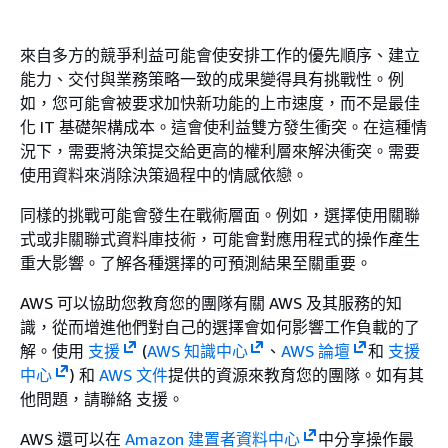
來自多方的競爭利益可能會使安排工作的優先順序、建立
能力、交付與業務策略一致的成果變得具有挑戰性。例
如，您可能會被要求加快新功能的上市速度，而不是最佳
化 IT 基礎架構成本。這會使利益雙方發生衝突。在這種情
況下，需要將決策提交給更高的權利層來解決衝突。需要
使用資料來消除決策過程中的情感依戀。
同樣的挑戰可能會發生在戰術層面。例如，選擇使用關聯
式或非關聯式資料庫技術，可能會對應用程式的操作產生
重大影響。了解各種選擇的可預測結果至關重要。
AWS 可以協助您教育您的團隊有關 AWS 及其服務的知
識，從而增進他們對自己的選擇會如何影響工作負載的了
解。使用
支援
(
AWS 知識中心
、
AWS 論壇
和
支援
中心
) 和
AWS 文件
提供的資源來教育您的團隊。如有其
他問題，請聯絡 支援。
AWS 還可以在
Amazon 建置者資料中心
中分享操作最