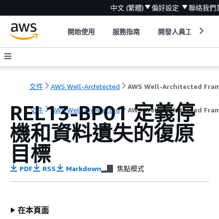
中文 (繁體)
偏好設定
聯絡我們
開始使用
服務指南
開發人員工具
文件
AWS Well-Architected
REL13-BP01 定義停
文件
AWS Well-Architected
AWS Well-Architected Fra
機和資料遺失的復原
目標
PDF
RSS
Markdown
焦點模式
在本頁面