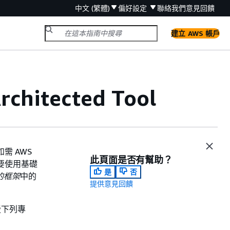
中文 (繁體)
偏好設定
聯絡我們
意見回饋
建立 AWS 帳戶
itected Tool
如需 AWS
此頁面是否有幫助？
要使用基礎
是
否
的框架
中的
提供意見回饋
支援下列專