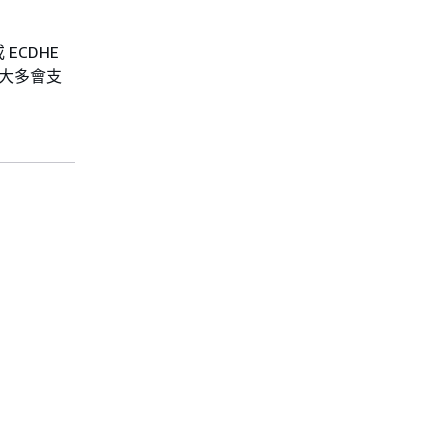
 ECDHE
版本)大多會支