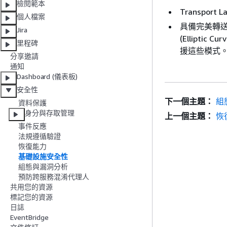
檢閱範本
Transport 
個人檔案
具備完美轉送私密(
Jira
(Elliptic 
里程碑
援這些模式
分享邀請
通知
Dashboard (儀表板)
安全性
下一個主題：
組
資料保護
身分與存取管理
上一個主題：
恢
事件反應
法規遵循驗證
恢復能力
基礎設施安全性
組態與漏洞分析
預防跨服務混淆代理人
共用您的資源
標記您的資源
日誌
EventBridge