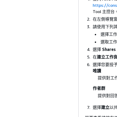
https://con
Tool 主控台
在左側導覽
請使用下列
選擇工
選取工
選擇
Shares
在
建立工作
選擇您要授
唯讀
提供對工
作者群
提供對回
選擇
建立
以