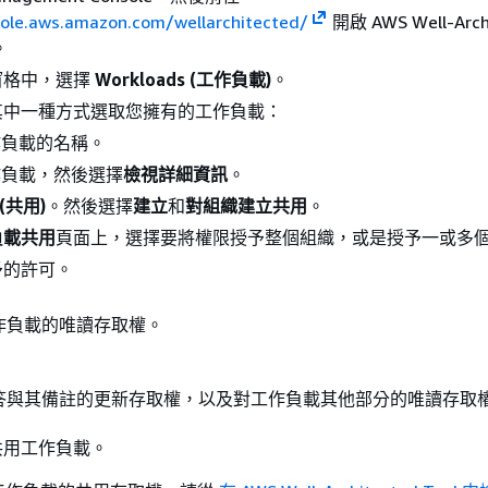
sole.aws.amazon.com/wellarchitected/
開啟 AWS Well-Arch
。
窗格中，選擇
Workloads (工作負載)
。
其中一種方式選取您擁有的工作負載：
作負載的名稱。
作負載，然後選擇
檢視詳細資訊
。
 (共用)
。然後選擇
建立
和
對組織建立共用
。
負載共用
頁面上，選擇要將權限授予整個組織，或是授予一或多個
予的許可。
作負載的唯讀存取權。
答與其備註的更新存取權，以及對工作負載其他部分的唯讀存取
共用工作負載。