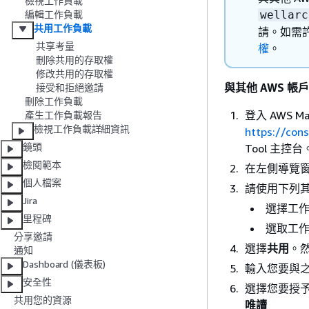
檢視工作負載
wellarc
編輯工作負載
共用工作負載
請。如需
共享考量
權
。
刪除共用的存取權
修改共用的存取權
與其他 AWS 帳
接受和拒絕邀請
刪除工作負載
登入 AWS M
產生工作負載報告
檢視工作負載詳細資訊
https://con
鏡頭
Tool 主控台
檢閱範本
在左側導覽
個人檔案
請使用下列
Jira
選擇工
里程碑
選取工
分享邀請
選擇
共用
。
通知
Dashboard (儀表板)
輸入您要與之分
安全性
選擇您要授
共用您的資源
唯讀