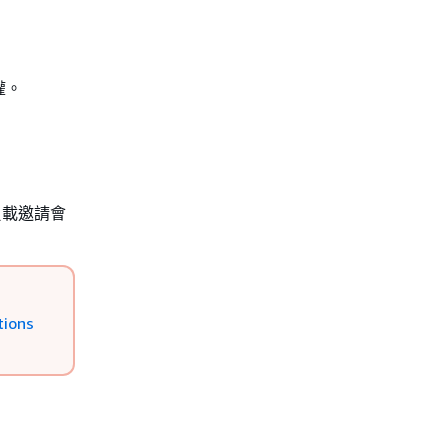
權。
負載邀請會
ions