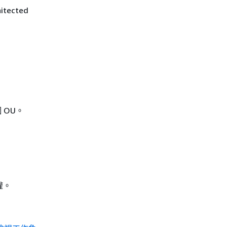
itected
 OU。
權。