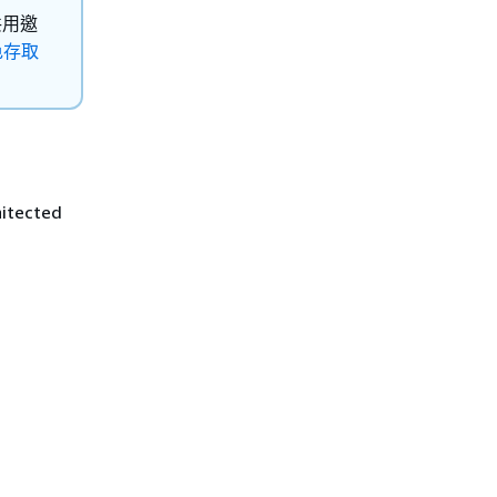
共用邀
色存取
itected