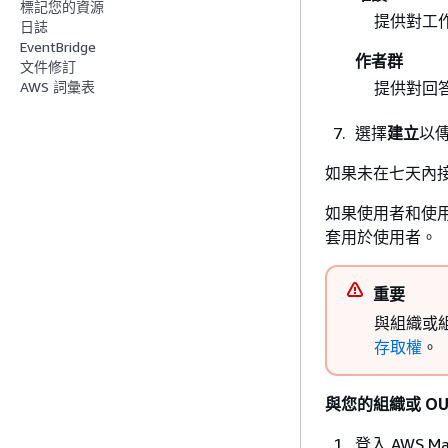
標記您的資源
提供對工
日誌
EventBridge
作者群
文件修訂
AWS 詞彙表
提供對回
選擇
建立
以傳
如果未在七天內
如果使用者和使用
套用於使用者。
重要
與組織或組
存取權
。
與您的組織或 O
登入 AWS M