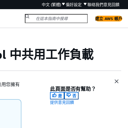
中文 (繁體)
偏好設定
聯絡我們
意見回饋
建立 AWS 帳戶
 Tool 中共用工作負載
 共用您擁有
此頁面是否有幫助？
是
否
提供意見回饋