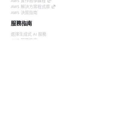
AWS 實作教學課程
AWS 解決方案程式庫
AWS 決策指南
服務指南
選擇生成式 AI 服務
AWS 服務指南
在 GitHub 上的 AWS CLI 教學課程
開發人員工具
AWS 程式碼範例庫
AWS CLI
AWS 建構家中心
AWS 開發人員工具部落格
實用的連結
下載 AWS 文件 MCP 伺服器
登入 AWS Console
AWS re:Post