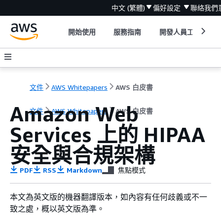
中文 (繁體)
偏好設定
聯絡我們
開始使用
服務指南
開發人員工具
文件
AWS Whitepapers
AWS 白皮書
Amazon Web
文件
AWS Whitepapers
AWS 白皮書
Services 上的 HIPAA
安全與合規架構
PDF
RSS
Markdown
焦點模式
本文為英文版的機器翻譯版本，如內容有任何歧義或不一
致之處，概以英文版為準。