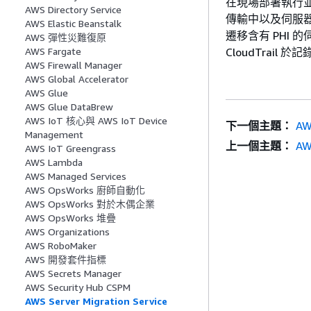
在現場部署執行並透過
AWS Directory Service
傳輸中以及伺服器
AWS Elastic Beanstalk
遷移含有 PHI 
AWS 彈性災難復原
CloudTrail 於
AWS Fargate
AWS Firewall Manager
AWS Global Accelerator
AWS Glue
AWS Glue DataBrew
AWS IoT 核心與 AWS IoT Device
下一個主題：
AW
Management
上一個主題：
AW
AWS IoT Greengrass
AWS Lambda
AWS Managed Services
AWS OpsWorks 廚師自動化
AWS OpsWorks 對於木偶企業
AWS OpsWorks 堆疊
AWS Organizations
AWS RoboMaker
AWS 開發套件指標
AWS Secrets Manager
AWS Security Hub CSPM
AWS Server Migration Service