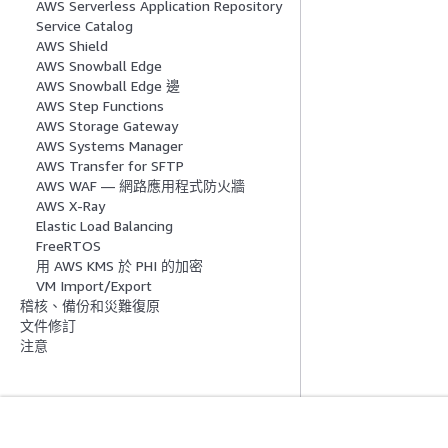
AWS Serverless Application Repository
Service Catalog
AWS Shield
AWS Snowball Edge
AWS Snowball Edge 邊
AWS Step Functions
AWS Storage Gateway
AWS Systems Manager
AWS Transfer for SFTP
AWS WAF — 網路應用程式防火牆
AWS X-Ray
Elastic Load Balancing
FreeRTOS
用 AWS KMS 於 PHI 的加密
VM Import/Export
稽核、備份和災難復原
文件修訂
注意