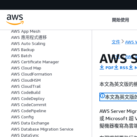
Amazon Transcribe
Amazon Translate
Amazon Virtual Private Cloud
Amazon WorkDocs
開始使用
Amazon WorkSpaces
AWS App Mesh
AWS 應用程式遷移
文件
AWS W
AWS Auto Scaling
AWS Backup
AWS S
AWS Batch
文件
AWS W
AWS Certificate Manager
PDF
RSS
M
AWS Cloud Map
AWS CloudFormation
AWS CloudHSM
本文為英文版的
AWS CloudTrail
AWS CodeBuild
本文為英文版
AWS CodeDeploy
AWS CodeCommit
AWS Server Mi
AWS CodePipeline
AWS Config
或 Microsof
AWS Data Exchange
擬機器複寫為雲端託管
AWS Database Migration Service
AWS DataSync