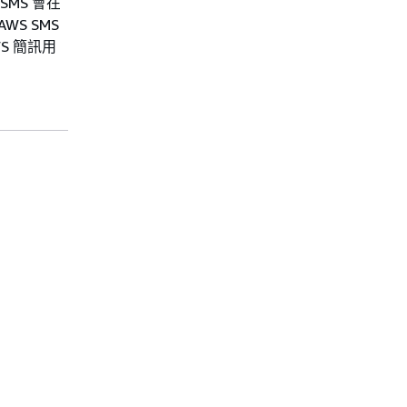
SMS 會在
S SMS
S 簡訊用