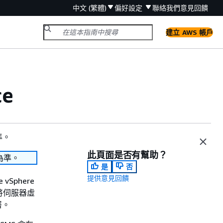
中文 (繁體)
偏好設定
聯絡我們
意見回饋
建立 AWS 帳戶
ce
準。
此頁面是否有幫助？
為準。
是
否
提供意見回饋
 vSphere
方式將伺服器虛
署。