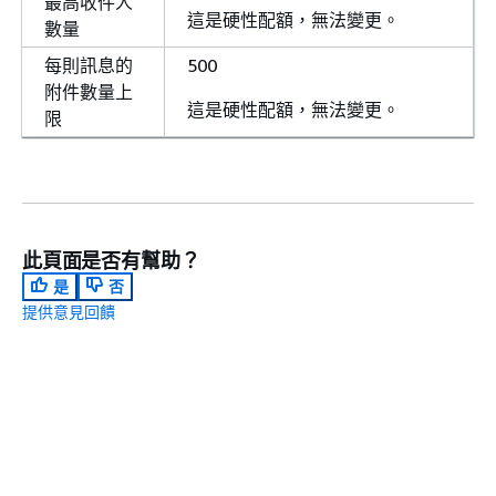
最高收件人
這是硬性配額，無法變更。
數量
每則訊息的
500
附件數量上
這是硬性配額，無法變更。
限
此頁面是否有幫助？
是
否
提供意見回饋
下一個主題：
使用組織
上一個主題：
疑難排解