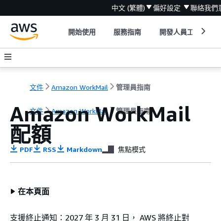
中文 (繁體)
偏好設定
聯絡我們
開始使用
服務指南
開發人員工具
文件
Amazon WorkMail
管理員指南
Amazon WorkMail
文件
Amazon WorkMail
管理員指南
配額
PDF
RSS
Markdown
焦點模式
在本頁面
支援終止通知：2027 年 3 月 31 日， AWS 將終止對