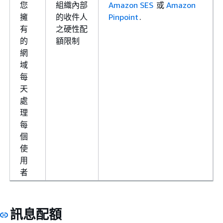
您
組織內部
Amazon SES
或
Amazon
擁
的收件人
Pinpoint
.
有
之硬性配
的
額限制
網
域
每
天
處
理
每
個
使
用
者
訊息配額