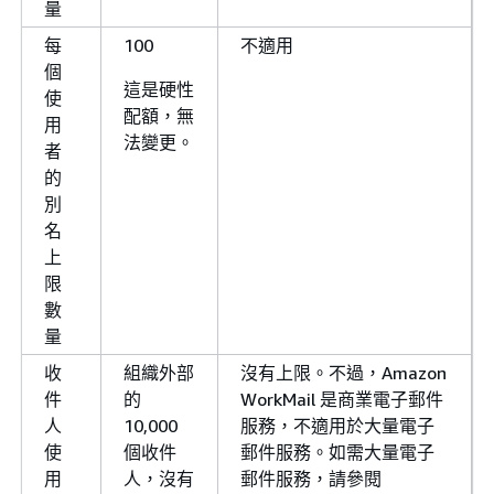
量
每
100
不適用
個
這是硬性
使
配額，無
用
法變更。
者
的
別
名
上
限
數
量
收
組織外部
沒有上限。不過，Amazon
件
的
WorkMail 是商業電子郵件
人
10,000
服務，不適用於大量電子
使
個收件
郵件服務。如需大量電子
用
人，沒有
郵件服務，請參閱