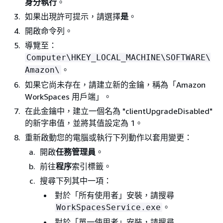
身分執行
。
如果出現許可提示，請選擇
是
。
開啟命令列。
導覽至：
Computer\HKEY_LOCAL_MACHINE\SOFTWARE\
。
Amazon\
如果它尚未存在，請建立新的金鑰，稱為「Amazon
WorkSpaces 用戶端」。
在此金鑰中，建立一個名為 "clientUpgradeDisabled"
的新字串值，並將其值設定為 1。
重新啟動您的電腦或執行下列動作以套用變更：
開啟
任務管理員
。
前往
程序
索引標籤。
搜尋下列其中一項：
對於「所有使用者」安裝，請搜尋
。
WorkSpacesService.exe
對於「單一使用者」安裝，請搜尋