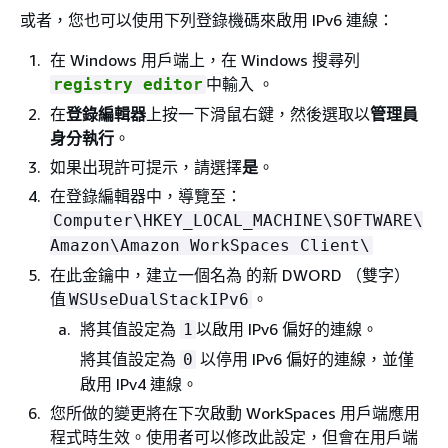
或者，您也可以使用下列登錄機碼來啟用 IPv6 連線：
在 Windows 用戶端上，在 Windows 搜尋列
中輸入 。
registry editor
在
登錄編輯器
上按一下滑鼠右鍵，然後選取以
管理員
身分執行
。
如果出現許可提示，請選擇
是
。
在登錄編輯器中，導覽至：
Computer\HKEY_LOCAL_MACHINE\SOFTWARE\
Amazon\Amazon WorkSpaces Client\
在此金鑰中，建立一個名為 的新 DWORD （雙字）
值
。
WSUseDualStackIPv6
將其值設定為
以啟用 IPv6 偏好的連線。
1
將其值設定為
以停用 IPv6 偏好的連線，並僅
0
啟用 IPv4 連線。
您所做的變更將在下次啟動 WorkSpaces 用戶端應用
程式時生效。使用者可以修改此設定，但會在用戶端