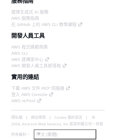
服務指南
選擇生成式 AI 服務
AWS 服務指南
在 GitHub 上的 AWS CLI 教學課程
開發人員工具
AWS 程式碼範例庫
AWS CLI
AWS 建構家中心
AWS 開發人員工具部落格
實用的連結
下載 AWS 文件 MCP 伺服器
登入 AWS Console
AWS re:Post
隱私權
網站條款
Cookie 偏好設定
©
2026, Amazon Web Services, Inc.或其附屬公司。保留
中文 (繁體)
所有權利。