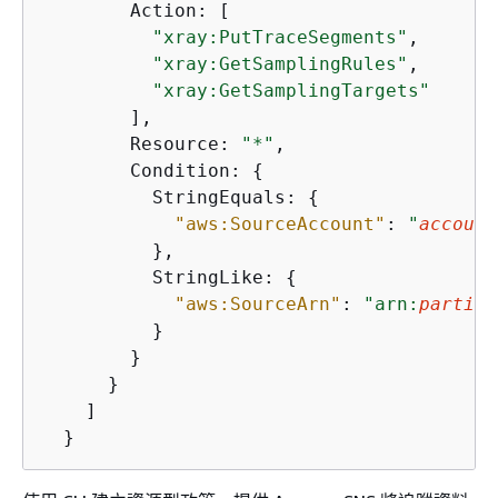
        Action: [

"xray:PutTraceSegments"
,

"xray:GetSamplingRules"
,

"xray:GetSamplingTargets"
        ],

        Resource: 
"*"
,

        Condition: 
{
          StringEquals: 
{
"aws:SourceAccount"
: 
"
account
          },

          StringLike: 
{
"aws:SourceArn"
: 
"arn:
partiti
          }

        }

      }

    ]

  }