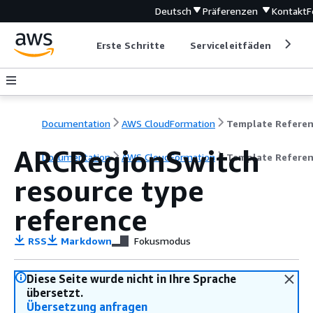
Deutsch
Präferenzen
Kontakt
F
Erste Schritte
Serviceleitfäden
Ent
Documentation
AWS CloudFormation
Template Refere
ARCRegionSwitch
Documentation
AWS CloudFormation
Template Refere
resource type
reference
RSS
Markdown
Fokusmodus
Diese Seite wurde nicht in Ihre Sprache
übersetzt.
Übersetzung anfragen