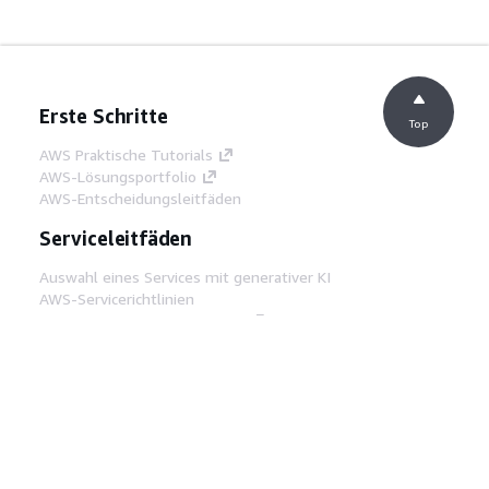
Erste Schritte
Top
AWS Praktische Tutorials
AWS-Lösungsportfolio
AWS-Entscheidungsleitfäden
Serviceleitfäden
Auswahl eines Services mit generativer KI
AWS-Servicerichtlinien
AWS-CLI-Tutorials auf GitHub
Entwickler-Tools
AWS Bibliothek mit Codebeispielen
AWS-CLI
AWS Builder Center
AWS-Entwickler-Tools Blog