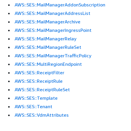
AWS::SES::MailManagerAddonSubscription
AWS::SES::MailManagerAddressList
AWS::SES::MailManagerArchive
AWS::SES::MailManagerIngressPoint
AWS::SES::MailManagerRelay
AWS::SES::MailManagerRuleSet
AWS::SES::MailManagerTrafficPolicy
AWS::SES::MultiRegionEndpoint
AWS::SES::ReceiptFilter
AWS::SES::ReceiptRule
AWS::SES::ReceiptRuleSet
AWS::SES::Template
AWS::SES::Tenant
AWS::SES::VdmAttributes