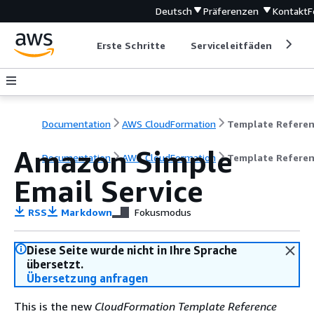
Deutsch
Präferenzen
Kontakt
F
Erste Schritte
Serviceleitfäden
Ent
Documentation
AWS CloudFormation
Template Refere
Amazon Simple
Documentation
AWS CloudFormation
Template Refere
Email Service
RSS
Markdown
Fokusmodus
Diese Seite wurde nicht in Ihre Sprache
übersetzt.
Übersetzung anfragen
This is the new
CloudFormation Template Reference