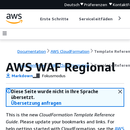
Deutsch
Präferenzen
Kontakt
F
Erste Schritte
Serviceleitfäden
Ent
Documentation
AWS CloudFormation
Template Refere
AWS WAF Regional
Documentation
AWS CloudFormation
Template Refere
Markdown
Fokusmodus
Diese Seite wurde nicht in Ihre Sprache
übersetzt.
Übersetzung anfragen
This is the new
CloudFormation Template Reference
Guide
. Please update your bookmarks and links. For
help getting started with CloudFormation, see the
AWS