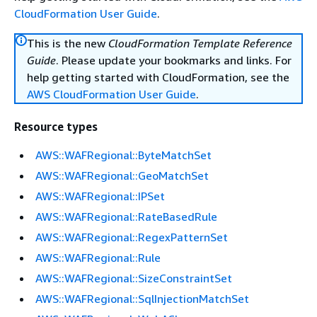
CloudFormation User Guide
.
This is the new
CloudFormation Template Reference
Guide
. Please update your bookmarks and links. For
help getting started with CloudFormation, see the
AWS CloudFormation User Guide
.
Resource types
AWS::WAFRegional::ByteMatchSet
AWS::WAFRegional::GeoMatchSet
AWS::WAFRegional::IPSet
AWS::WAFRegional::RateBasedRule
AWS::WAFRegional::RegexPatternSet
AWS::WAFRegional::Rule
AWS::WAFRegional::SizeConstraintSet
AWS::WAFRegional::SqlInjectionMatchSet