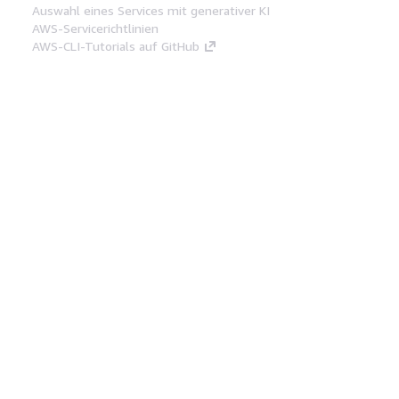
Auswahl eines Services mit generativer KI
AWS-Servicerichtlinien
AWS-CLI-Tutorials auf GitHub
Entwickler-Tools
AWS Bibliothek mit Codebeispielen
AWS-CLI
AWS Builder Center
AWS-Entwickler-Tools Blog
Hilfreiche Links
AWS Documentation MCP Server
herunterladen
Melden Sie sich bei der AWS-Konsole an
AWS re:Post
Datenschutz
Nutzungsbedingungen für die
Website
Cookie-Einstellungen
© 2026,
Amazon Web Services, Inc. oder
Tochtergesellschaften. Alle Rechte vorbehalten.