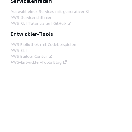
Serviceleitfäden
Auswahl eines Services mit generativer KI
AWS-Servicerichtlinien
AWS-CLI-Tutorials auf GitHub
Entwickler-Tools
AWS Bibliothek mit Codebeispielen
AWS-CLI
AWS Builder Center
AWS-Entwickler-Tools Blog
Hilfreiche Links
AWS Documentation MCP Server
herunterladen
Melden Sie sich bei der AWS-Konsole an
AWS re:Post
Datenschutz
Nutzungsbedingungen für die
Website
Cookie-Einstellungen
© 2026,
Amazon Web Services, Inc. oder