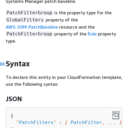
Systems Manager patch baseline.
is the property type for the
PatchFilterGroup
property of the
GlobalFilters
AWS::SSM::PatchBaseline
resource and the
property of the
Rule
property
PatchFilterGroup
type.
Syntax
To declare this entity in your CloudFormation template,
use the following syntax:
JSON
{
"
PatchFilters
"
 : 
[ 
PatchFilter
, ... ]