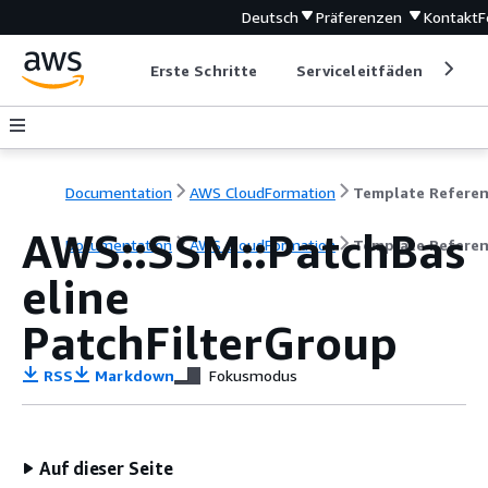
Deutsch
Präferenzen
Kontakt
F
Erste Schritte
Serviceleitfäden
Ent
Documentation
AWS CloudFormation
Template Refere
AWS::SSM::PatchBas
Documentation
AWS CloudFormation
Template Refere
eline
PatchFilterGroup
RSS
Markdown
Fokusmodus
Auf dieser Seite