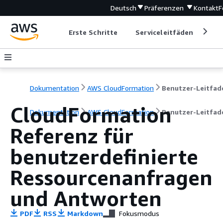
Deutsch
Präferenzen
Kontakt
F
Erste Schritte
Serviceleitfäden
Ent
Dokumentation
AWS CloudFormation
Benutzer-Leitfad
CloudFormation
Dokumentation
AWS CloudFormation
Benutzer-Leitfad
Referenz für
benutzerdefinierte
Ressourcenanfragen
und Antworten
PDF
RSS
Markdown
Fokusmodus