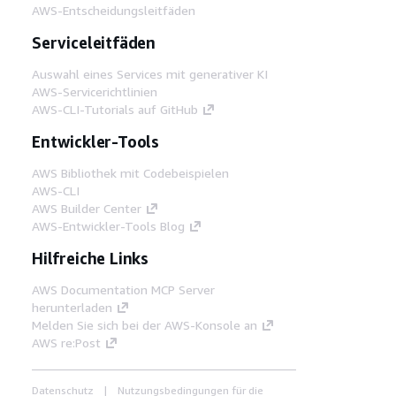
AWS-Entscheidungsleitfäden
Serviceleitfäden
Auswahl eines Services mit generativer KI
AWS-Servicerichtlinien
AWS-CLI-Tutorials auf GitHub
Entwickler-Tools
AWS Bibliothek mit Codebeispielen
AWS-CLI
AWS Builder Center
AWS-Entwickler-Tools Blog
Hilfreiche Links
AWS Documentation MCP Server
herunterladen
Melden Sie sich bei der AWS-Konsole an
AWS re:Post
Datenschutz
Nutzungsbedingungen für die