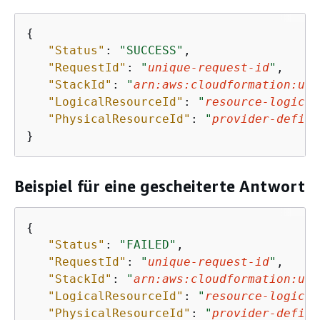
{
"Status"
: 
"SUCCESS"
,

"RequestId"
: 
"
unique-request-id
"
,

"StackId"
: 
"
arn:aws:cloudformation:us-
"LogicalResourceId"
: 
"
resource-logical
"PhysicalResourceId"
: 
"
provider-define
}
Beispiel für eine gescheiterte Antwort
{
"Status"
: 
"FAILED"
,

"RequestId"
: 
"
unique-request-id
"
,

"StackId"
: 
"
arn:aws:cloudformation:us-
"LogicalResourceId"
: 
"
resource-logical
"PhysicalResourceId"
: 
"
provider-define