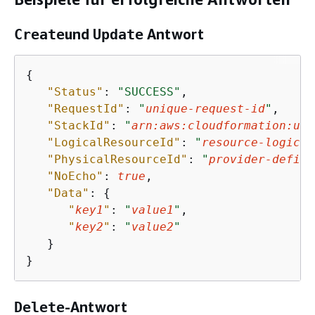
Create
und
Update
Antwort
{
"Status"
: 
"SUCCESS"
,

"RequestId"
: 
"
unique-request-id
"
,

"StackId"
: 
"
arn:aws:cloudformation:us-
"LogicalResourceId"
: 
"
resource-logical
"PhysicalResourceId"
: 
"
provider-define
"NoEcho"
: 
true
,

"Data"
: 
{
"
key1
"
: 
"
value1
"
,

"
key2
"
: 
"
value2
"
   }

}
Delete
-Antwort