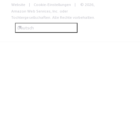
Website
Cookie-Einstellungen
© 2026,
Amazon Web Services, Inc. oder
Tochtergesellschaften. Alle Rechte vorbehalten.
Deutsch