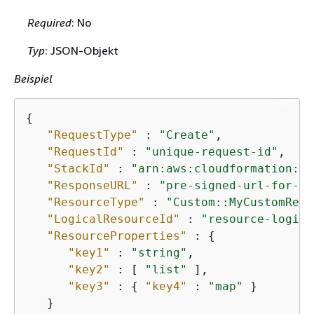
Required
: No
Typ
: JSON-Objekt
Beispiel
{
"RequestType"
 : 
"Create"
,

"RequestId"
 : 
"unique-request-id"
,

"StackId"
 : 
"arn:aws:cloudformation:us
"ResponseURL"
 : 
"pre-signed-url-for-cr
"ResourceType"
 : 
"Custom::MyCustomReso
"LogicalResourceId"
 : 
"resource-logica
"ResourceProperties"
 : 
{
"key1"
 : 
"string"
,

"key2"
 : [ 
"list"
 ],

"key3"
 : 
{
"key4"
 : 
"map"
 }

   }
