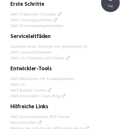
Erste Schritte
Top
AWS Praktische Tutorials
AWS-Lösungsportfolio
AWS-Entscheidungsleitfäden
Serviceleitfäden
Auswahl eines Services mit generativer KI
AWS-Servicerichtlinien
AWS-CLI-Tutorials auf GitHub
Entwickler-Tools
AWS Bibliothek mit Codebeispielen
AWS-CLI
AWS Builder Center
AWS-Entwickler-Tools Blog
Hilfreiche Links
AWS Documentation MCP Server
herunterladen
Melden Sie sich bei der AWS-Konsole an