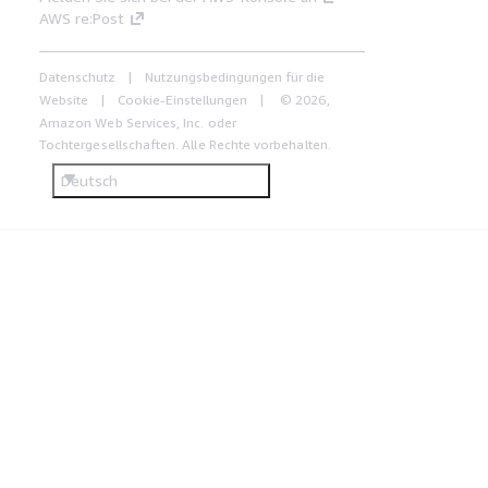
AWS re:Post
Datenschutz
Nutzungsbedingungen für die
Website
Cookie-Einstellungen
© 2026,
Amazon Web Services, Inc. oder
Tochtergesellschaften. Alle Rechte vorbehalten.
Deutsch