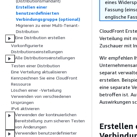
(Distributionsmandant)
eines Widersp
Erstellen einer
Fassung (einsc
benutzerdefinierten
englische Fas
Verbindungsgruppe (optional)
Migrieren zu einer Multi-Tenant-
CloudFront Erste
Distribution
Eine Distribution erstellen
Verteilung mit 
Zuschauer mit In
Vorkonfigurierte
Distributionseinstellungen
Wir empfehlen I
Alle Distributionseinstellungen
Unternehmensanw
Testen einer Distribution
Eine Verteilung aktualisieren
separat verwalt
Kennzeichnen Sie eine CloudFront
erstellen. Beisp
Ressource
eine separate V
Löschen einer -Verteilung
betroffen ist. A
Verwenden von verschiedenen
Auswirkungen sc
Ursprüngen
IPv6 aktivieren
Verwenden der kontinuierlichen
Bereitstellung zum sicheren Testen
Erstellen
von Änderungen
Verwenden benutzerdefinierter
Verbindun