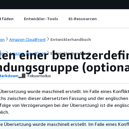
itfäden
Entwickler-Tools
KI-Ressourcen
ion
Amazon CloudFront
Entwicklerhandbuch
len einer benutzerdefi
ion
Amazon CloudFront
Entwicklerhandbuch
ndungsgruppe (optiona
arkdown
Fokusmodus
Übersetzung wurde maschinell erstellt. Im Falle eines Konflik
chs zwischen dieser übersetzten Fassung und der englischen
infolge von Verzögerungen bei der Übersetzung) ist die englis
ich.
e Übersetzung wurde maschinell erstellt. Im Falle eines Konfl