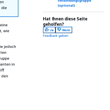
Verbindungsgruppe
en
(optional)
 die
Hat Ihnen diese Seite
geholfen?
 eine
Ja
Nein
, wie
Feedback geben
ie jedoch
nten
ruppe
anten in
iff
r den