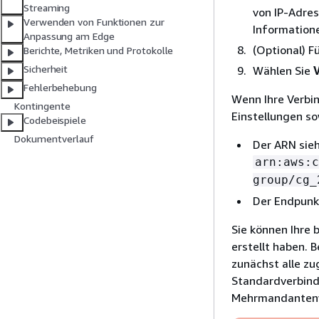
Streaming
von IP-Adres
Verwenden von Funktionen zur
Informatione
Anpassung am Edge
(Optional) F
Berichte, Metriken und Protokolle
Sicherheit
Wählen Sie
Fehlerbehebung
Wenn Ihre Verbi
Kontingente
Einstellungen s
Codebeispiele
Dokumentverlauf
Der ARN sieh
arn:aws:c
group/cg_
Der Endpunkt
Sie können Ihre 
erstellt haben. 
zunächst alle zu
Standardverbindu
Mehrmandantenver