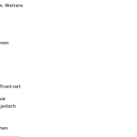
n. Weitere
enen
front.net
sie
 jedoch
hen.