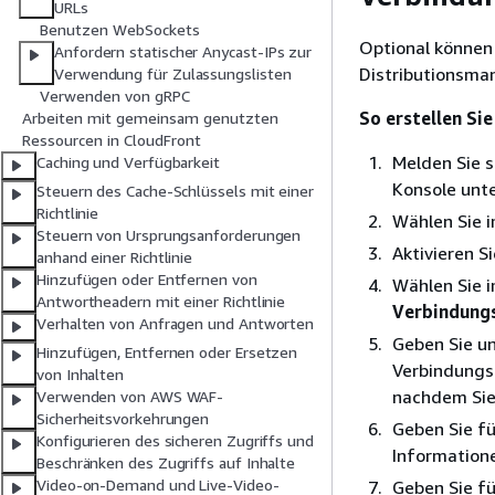
URLs
Benutzen WebSockets
Optional können 
Anfordern statischer Anycast-IPs zur
Distributionsman
Verwendung für Zulassungslisten
Verwenden von gRPC
So erstellen Si
Arbeiten mit gemeinsam genutzten
Ressourcen in CloudFront
Melden Sie 
Caching und Verfügbarkeit
Konsole unt
Steuern des Cache-Schlüssels mit einer
Richtlinie
Wählen Sie 
Steuern von Ursprungsanforderungen
Aktivieren S
anhand einer Richtlinie
Hinzufügen oder Entfernen von
Wählen Sie 
Antwortheadern mit einer Richtlinie
Verbindungs
Verhalten von Anfragen und Antworten
Geben Sie u
Hinzufügen, Entfernen oder Ersetzen
Verbindungsg
von Inhalten
nachdem Sie
Verwenden von AWS WAF-
Sicherheitsvorkehrungen
Geben Sie f
Konfigurieren des sicheren Zugriffs und
Informatione
Beschränken des Zugriffs auf Inhalte
Video-on-Demand und Live-Video-
Geben Sie f