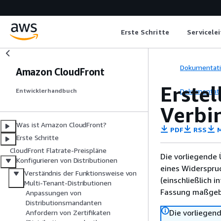
Erste Schritte
Servicele
Dokumentat
Amazon CloudFront
Erstel
Dokumentat
Entwicklerhandbuch
Verbi
Was ist Amazon CloudFront?
PDF
RSS
M
Erste Schritte
CloudFront Flatrate-Preispläne
Die vorliegende 
Konfigurieren von Distributionen
eines Widerspru
Verständnis der Funktionsweise von
(einschließlich 
Multi-Tenant-Distributionen
Fassung maßgebl
Anpassungen von
Distributionsmandanten
Die vorliegend
Anfordern von Zertifikaten