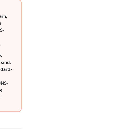
ern,
n
NS-
.
s
 sind,
ndard-
DNS-
ie
e