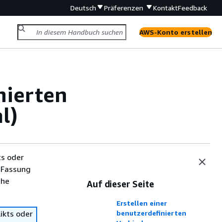
Deutsch
Präferenzen
Kontakt
Feedback
AWS-Konto erstellen
nierten
l)
ts oder
 Fassung
che
Auf dieser Seite
Erstellen einer
ikts oder
benutzerdefinierten