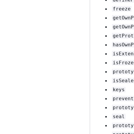
freeze
getOwnP
getOwnP
getProt
hasOwnP
isExten
isFroze
prototy
isSeale
keys
prevent
prototy
seal
prototy