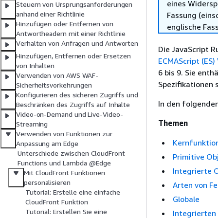
eines Widersp
Steuern von Ursprungsanforderungen
anhand einer Richtlinie
Fassung (einsc
Hinzufügen oder Entfernen von
englische Fas
Antwortheadern mit einer Richtlinie
Verhalten von Anfragen und Antworten
Die JavaScript 
Hinzufügen, Entfernen oder Ersetzen
ECMAScript (ES) 
von Inhalten
6 bis 9. Sie ent
Verwenden von AWS WAF-
Spezifikationen 
Sicherheitsvorkehrungen
Konfigurieren des sicheren Zugriffs und
In den folgende
Beschränken des Zugriffs auf Inhalte
Video-on-Demand und Live-Video-
Themen
Streaming
Verwenden von Funktionen zur
Kernfunktio
Anpassung am Edge
Unterschiede zwischen CloudFront
Primitive Ob
Functions und Lambda @Edge
Integrierte 
Mit CloudFront Funktionen
personalisieren
Arten von Fe
Tutorial: Erstelle eine einfache
Globale
CloudFront Funktion
Tutorial: Erstellen Sie eine
Integrierten