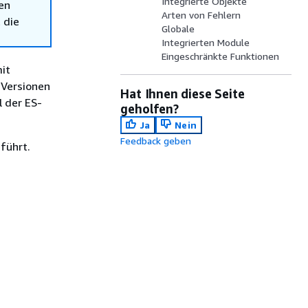
Integrierte Objekte
en
Arten von Fehlern
 die
Globale
Integrierten Module
Eingeschränkte Funktionen
it
-Versionen
Hat Ihnen diese Seite
l der ES-
geholfen?
Ja
Nein
Feedback geben
führt.