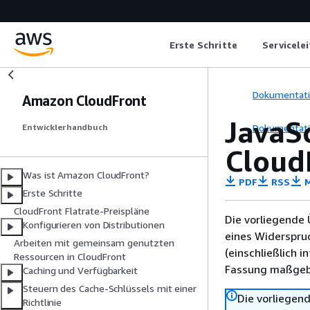
Erste Schritte
Servicele
Dokumentat
Amazon CloudFront
JavaS
Dokumentat
Entwicklerhandbuch
Cloud
Was ist Amazon CloudFront?
PDF
RSS
M
Erste Schritte
CloudFront Flatrate-Preispläne
Die vorliegende 
Konfigurieren von Distributionen
eines Widerspru
Arbeiten mit gemeinsam genutzten
(einschließlich 
Ressourcen in CloudFront
Fassung maßgebl
Caching und Verfügbarkeit
Steuern des Cache-Schlüssels mit einer
Die vorliegend
Richtlinie