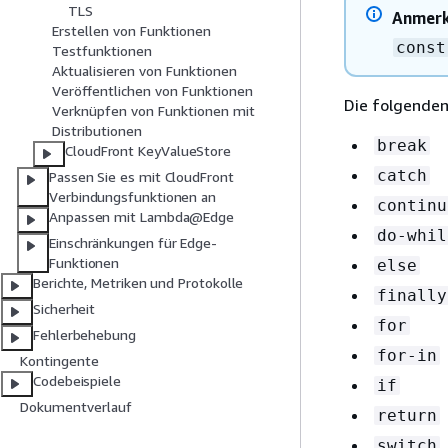
TLS
Anmer
Erstellen von Funktionen
const
Testfunktionen
Aktualisieren von Funktionen
Veröffentlichen von Funktionen
Die folgenden
Verknüpfen von Funktionen mit
Distributionen
break
CloudFront KeyValueStore
catch
Passen Sie es mit CloudFront
Verbindungsfunktionen an
continu
Anpassen mit Lambda@Edge
do-whil
Einschränkungen für Edge-
Funktionen
else
Berichte, Metriken und Protokolle
finally
Sicherheit
for
Fehlerbehebung
for-in
Kontingente
Codebeispiele
if
Dokumentverlauf
return
switch