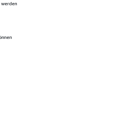
) werden
können