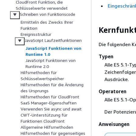
CloudFront Funktion, die
Eingeschrän
Schlüsselwerte verwendet
Schreiben von Funktionscode
Ermitteln des Zwecks Ihrer
Kernfunk
Funktion
Ereignisstruktur
JavaScript Laufzeitfunktionen
Die folgenden K
JavaScript Funktionen von
Runtime 1.0
Typen
JavaScript Funktionen von
Alle ES 5.1-T
Runtime 2.0
Zeichenfolgen
Hilfsmethoden für
Schlüsselwertspeicher
Ausdrücke.
Hilfsmethoden für die Änderung
des Ursprungs
Operatoren
Hilfsmethoden für CloudFront
Alle ES 5.1-O
SaaS Manager-Eigenschaften
Verwenden Sie async und await
Der Potenzier
CWT-Unterstützung für
Funktionen CloudFront
Anweisungen
Allgemeine Hilfsmethoden
Hilfsmethoden für gegenseitiges