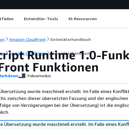
itfäden
Entwickler-Tools
KI-Ressourcen
ion
Amazon CloudFront
Entwicklerhandbuch
cript Runtime 1.0-Funk
ion
Amazon CloudFront
Entwicklerhandbuch
Front Funktionen
arkdown
Fokusmodus
Übersetzung wurde maschinell erstellt. Im Falle eines Konflik
chs zwischen dieser übersetzten Fassung und der englischen
infolge von Verzögerungen bei der Übersetzung) ist die englis
ich.
e Übersetzung wurde maschinell erstellt. Im Falle eines Konfl