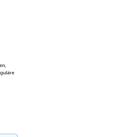
en,
eguläre