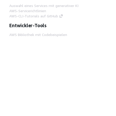
Auswahl eines Services mit generativer KI
AWS-Servicerichtlinien
AWS-CLI-Tutorials auf GitHub
Entwickler-Tools
AWS Bibliothek mit Codebeispielen
AWS-CLI
AWS Builder Center
AWS-Entwickler-Tools Blog
Hilfreiche Links
AWS Documentation MCP Server
herunterladen
Melden Sie sich bei der AWS-Konsole an
AWS re:Post
Datenschutz
Nutzungsbedingungen für die
Website
Cookie-Einstellungen
© 2026,
Amazon Web Services, Inc. oder
Tochtergesellschaften. Alle Rechte vorbehalten.