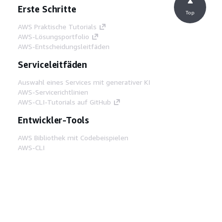
Erste Schritte
Top
AWS Praktische Tutorials
AWS-Lösungsportfolio
AWS-Entscheidungsleitfäden
Serviceleitfäden
Auswahl eines Services mit generativer KI
AWS-Servicerichtlinien
AWS-CLI-Tutorials auf GitHub
Entwickler-Tools
AWS Bibliothek mit Codebeispielen
AWS-CLI
AWS Builder Center
AWS-Entwickler-Tools Blog
Hilfreiche Links
AWS Documentation MCP Server
herunterladen