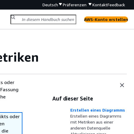
Deutsch
Präferenzen
Kontakt
Feedback
AWS-Konto erstellen
etriken
ts oder
 Fassung
che
Auf dieser Seite
Erstellen eines Diagramms
ikts oder
Erstellen eines Diagramms
mit Metriken aus einer
en
anderen Datenquelle
 die
Aktualisieren eines