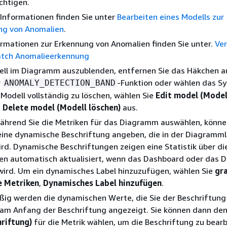
chtigen.
Informationen finden Sie unter
Bearbeiten eines Modells zur
ng von Anomalien
.
rmationen zur Erkennung von Anomalien finden Sie unter.
Ve
tch Anomalieerkennung
ll im Diagramm auszublenden, entfernen Sie das Häkchen a
r
-Funktion oder wählen das S
ANOMALY_DETECTION_BAND
Modell vollständig zu löschen, wählen Sie
Edit model (Model
,
Delete model (Modell löschen)
aus.
ährend Sie die Metriken für das Diagramm auswählen, können
 eine dynamische Beschriftung angeben, die in der Diagram
rd. Dynamische Beschriftungen zeigen eine Statistik über di
en automatisch aktualisiert, wenn das Dashboard oder das
 wird. Um ein dynamisches Label hinzuzufügen, wählen Sie
gra
e Metriken
,
Dynamisches Label hinzufügen
.
ig werden die dynamischen Werte, die Sie der Beschriftung
 am Anfang der Beschriftung angezeigt. Sie können dann de
hriftung)
für die Metrik wählen, um die Beschriftung zu bearb