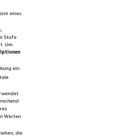
Form eines
,
en Stufe
gt. Um
Optionen
kung ein.
tale
erwendet
prechend
res
ei Werten
iehen, die