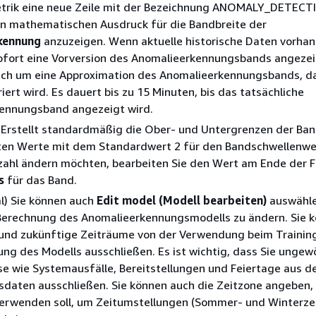
etrik eine neue Zeile mit der Bezeichnung ANOMALY_DETEC
en mathematischen Ausdruck für die Bandbreite der
kennung
anzuzeigen. Wenn aktuelle historische Daten vorhan
sofort eine Vorversion des Anomalieerkennungsbands angezei
sich um eine Approximation des Anomalieerkennungsbands, d
iert wird. Es dauert bis zu 15 Minuten, bis das tatsächliche
ennungsband angezeigt wird.
Erstellt standardmäßig die Ober- und Untergrenzen der Ban
ten Werte mit dem Standardwert 2 für den Bandschwellenwe
nzahl ändern möchten, bearbeiten Sie den Wert am Ende der 
s
für das Band.
l) Sie können auch
Edit model (Modell bearbeiten)
auswähle
 Berechnung des Anomalieerkennungsmodells zu ändern. Sie 
und zukünftige Zeiträume von der Verwendung beim Training
ng des Modells ausschließen. Es ist wichtig, dass Sie ungew
se wie Systemausfälle, Bereitstellungen und Feiertage aus d
sdaten ausschließen. Sie können auch die Zeitzone angeben,
erwenden soll, um Zeitumstellungen (Sommer- und Winterzei