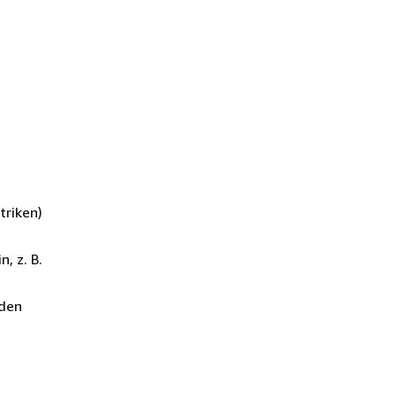
triken)
, z. B.
den