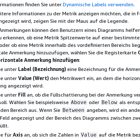
rmationen finden Sie unter
Dynamische Labels verwenden
.
tere Informationen zu der Metrik anzeigen möchten, die in 
gezeigt wird, zeigen Sie mit der Maus auf die Legende.
 Anmerkungen können den Benutzern eines Diagramms helfen
zu erkennen, ob eine Metrik Spitzenwerte auf einer bestimmt
 oder ob eine Metrik innerhalb des vordefinierten Bereichs lie
tale Anmerkung hinzuzufügen, wählen Sie die Registerkarte
rizontale Anmerkung hinzufügen
:
ie unter
Label (Bezeichnung)
eine Bezeichnung für die Anmer
ie unter
Value (Wert)
den Metrikwert ein, an dem die horizon
ng angezeigt wird.
ie unter
Fill
an, ob die Füllschattierung bei der Anmerkung v
oll. Wählen Sie beispielsweise
oder
als ents
Above
Below
nden Bereich aus. Wenn Sie
angeben, wird ein ande
Between
-Feld angezeigt und der Bereich des Diagramms zwischen zw
llt.
ie für
Axis
an, ob sich die Zahlen in
auf die Metrik bez
Value