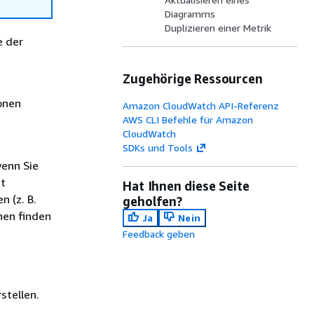
Diagramms
Duplizieren einer Metrik
e der
Zugehörige Ressourcen
onen
Amazon CloudWatch API-Referenz
AWS CLI Befehle für Amazon
CloudWatch
SDKs und Tools
wenn Sie
ht
Hat Ihnen diese Seite
n (z. B.
geholfen?
nen finden
Ja
Nein
Feedback geben
stellen.