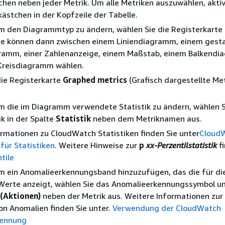
chen neben jeder Metrik. Um alle Metriken auszuwählen, aktiv
kästchen in der Kopfzeile der Tabelle.
Um den Diagrammtyp zu ändern, wählen Sie die Registerkarte
Sie können dann zwischen einem Liniendiagramm, einem gest
ramm, einer Zahlenanzeige, einem Maßstab, einem Balkend
Kreisdiagramm wählen.
die Registerkarte
Graphed metrics
(Grafisch dargestellte Met
m die im Diagramm verwendete Statistik zu ändern, wählen S
ik in der Spalte
Statistik
neben dem Metriknamen aus.
rmationen zu CloudWatch Statistiken finden Sie unter
Cloud
 für Statistiken
. Weitere Hinweise zur
p
xx-Perzentilstatistik
fi
tile
m ein Anomalieerkennungsband hinzuzufügen, das die für di
Werte anzeigt, wählen Sie das Anomalieerkennungssymbol un
 (Aktionen)
neben der Metrik aus. Weitere Informationen zur
n Anomalien finden Sie unter.
Verwendung der CloudWatch
kennung