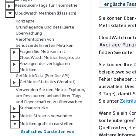
englische Fas
Ressourcen-Tags für Telemetrie
CloudWatch Metriken (klassisch)
Sie können über
Konzepte
Metrikdaten erst
Grundlegende und detaillierte
Überwachung
CloudWatch unter
Veröffentlichen von
Average
Mini
benutzerdefinierten Metriken
Fragen Sie Metriken mit
finden Sie unter
CloudWatch Metrics Insights ab
Anzeigen der verfügbaren
Sie können Ihre 
Metriken
beispielsweise e
GetMetricData (Primäre API)
Fehler beheben. 
GetMetricStatistics (Veraltet)
auswählen. Dies 
Verwenden Sie den Metrik-Explorer,
3 Tage), damit S
um Ressourcen anhand ihrer Tags
Sie unter
Zeiträ
und Eigenschaften zu überwachen
Suchausdrücke
Wenn Sie ein Ko
Metrik-Streams verwenden
kontenübergreife
Metriken grafisch darstellen
Quellkonten, die
Grafisches Darstellen von
Weitere Informa