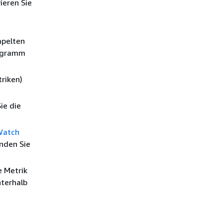
ieren Sie
apelten
iagramm
riken)
ie die
Watch
nden Sie
e Metrik
terhalb