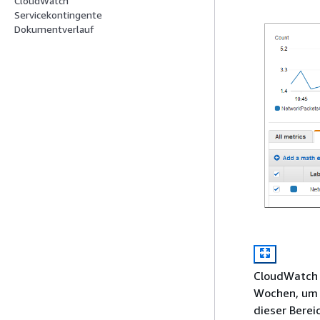
CloudWatch
Servicekontingente
Dokumentverlauf
CloudWatch v
Wochen, um 
dieser Berei