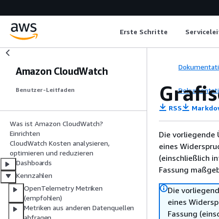
Erste Schritte
Servicele
Dokumentat
Amazon CloudWatch
Grafi
Dokumentat
Benutzer-Leitfaden
RSS
Markdo
Was ist Amazon CloudWatch?
Einrichten
Die vorliegende 
CloudWatch Kosten analysieren,
eines Widerspru
optimieren und reduzieren
(einschließlich 
Dashboards
Fassung maßgebl
Kennzahlen
OpenTelemetry Metriken
Die vorliegend
(empfohlen)
eines Widersp
Metriken aus anderen Datenquellen
Fassung (einsc
abfragen