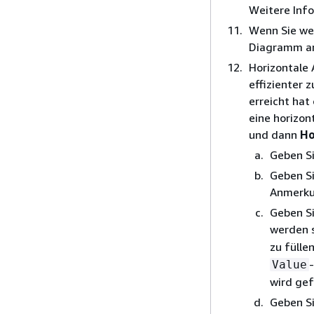
Weitere Info
Wenn Sie wei
Diagramm an
Horizontale
effizienter 
erreicht hat
eine horizon
und dann
Ho
Geben S
Geben S
Anmerku
Geben S
werden s
zu fülle
Value
wird gefü
Geben S