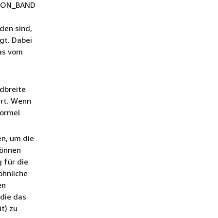
TION_BAND
den sind,
gt. Dabei
as vom
dbreite
rt. Wenn
Formel
n, um die
können
 für die
öhnliche
en
 die das
t) zu