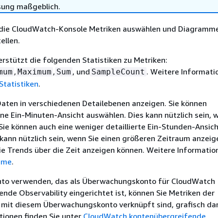
sung maßgeblich.
 die CloudWatch-Konsole Metriken auswählen und Diagramm
ellen.
stützt die folgenden Statistiken zu Metriken:
,
,
, und
. Weitere Informati
mum
Maximum
Sum
SampleCount
Statistiken
.
Daten in verschiedenen Detailebenen anzeigen. Sie können
ine Ein-Minuten-Ansicht auswählen. Dies kann nützlich sein, 
Sie können auch eine weniger detaillierte Ein-Stunden-Ansic
kann nützlich sein, wenn Sie einen größeren Zeitraum anzeige
ie Trends über die Zeit anzeigen können. Weitere Informatio
ume
.
nto verwenden, das als Überwachungskonto für CloudWatch
nde Observability eingerichtet ist, können Sie Metriken der
 mit diesem Überwachungskonto verknüpft sind, grafisch dar
tionen finden Sie unter
CloudWatch kontenübergreifende