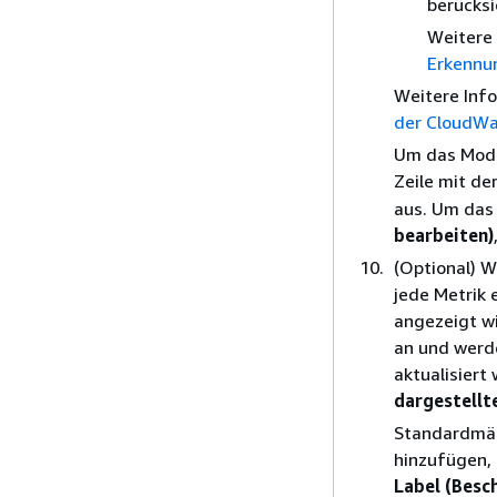
berücksi
Weitere 
Erkennu
Weitere Info
der CloudWa
Um das Mode
Zeile mit de
aus. Um das 
bearbeiten)
(Optional) W
jede Metrik
angezeigt wi
an und werd
aktualisiert
dargestellt
Standardmäß
hinzufügen,
Label (Besc