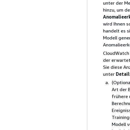
unter der M
hinzu, um d
Anomalieer
wird Ihnen 
handelt es 
Modell gener
Anomalieerk
CloudWatch 
der erwarte
Sie diese A
unter
Detail
(Optiona
Art der
frühere 
Berechnu
Ereignis
Training
Modell v