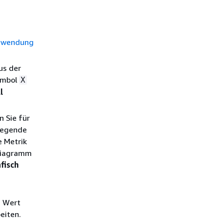
rwendung
us der
ymbol
X
l
 Sie für
mlegende
e Metrik
 Diagramm
fisch
n Wert
eiten.