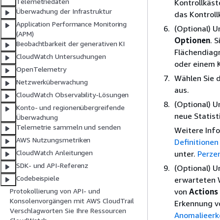
Telemetriedaten
Kontrollkäst
Überwachung der Infrastruktur
das Kontroll
Application Performance Monitoring
(Optional) 
(APM)
Optionen
. 
Beobachtbarkeit der generativen KI
Flächendiag
CloudWatch Untersuchungen
oder einem 
OpenTelemetry
Wählen Sie 
Netzwerküberwachung
aus.
CloudWatch Observability-Lösungen
(Optional) U
Konto- und regionenübergreifende
neue Statist
Überwachung
Telemetrie sammeln und senden
Weitere Info
AWS Nutzungsmetriken
Definitionen
CloudWatch Anleitungen
unter.
Perzen
SDK- und API-Referenz
(Optional) U
Codebeispiele
erwarteten 
von
Actions
Protokollierung von API- und
Konsolenvorgängen mit AWS CloudTrail
Erkennung vo
Verschlagworten Sie Ihre Ressourcen
Anomalieer