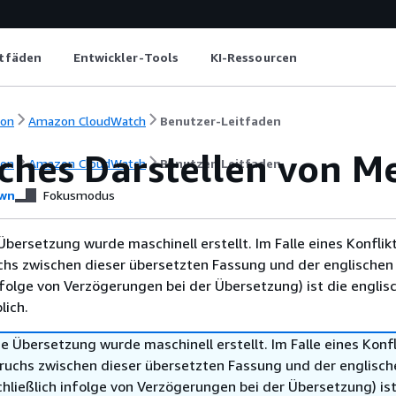
itfäden
Entwickler-Tools
KI-Ressourcen
ion
Amazon CloudWatch
Benutzer-Leitfaden
sches Darstellen von M
ion
Amazon CloudWatch
Benutzer-Leitfaden
wn
Fokusmodus
Übersetzung wurde maschinell erstellt. Im Falle eines Konflik
chs zwischen dieser übersetzten Fassung und der englischen
infolge von Verzögerungen bei der Übersetzung) ist die englis
ich.
e Übersetzung wurde maschinell erstellt. Im Falle eines Konfl
ruchs zwischen dieser übersetzten Fassung und der englisch
hließlich infolge von Verzögerungen bei der Übersetzung) ist