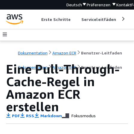
Deutsch
Präferenzen
Kontakt
F
Erste Schritte
Serviceleitfäden
Ent
Dokumentation
Amazon ECR
Benutzer-Leitfaden
Eine Pull-Through-
Dokumentation
Amazon ECR
Benutzer-Leitfaden
Cache-Regel in
Amazon ECR
erstellen
PDF
RSS
Markdown
Fokusmodus