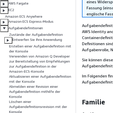
eines Widersp
AWS Fargate
Fassung (einsc
EC2
englische Fas
Amazon ECS Anywhere
Amazon ECS Express-Modus
Aufgabendefiniti
Aufgabendefinitionen
AWS Identity an
Zustände der Aufgabendefinition
Containerdefinit
Entwerfen Sie Ihre Anwendung
Definitionen sin
Erstellen einer Aufgabendefinition mit
Aufgabenrolle, 
der Konsole
Verwenden von Amazon Q Developer
Sie können dies
zur Bereitstellung von Empfehlungen
Aufgabendefiniti
zur Aufgabendefinition in der
Amazon-ECS-Konsole
Im Folgenden fin
Aktualisieren einer Aufgabendefinition
mit der Konsole
Aufgabendefinit
Abmelden einer Revision einer
Aufgabendefinition mithilfe der
Konsole
Familie
Löschen einer
Aufgabendefinitionsrevision mit der
Konsole