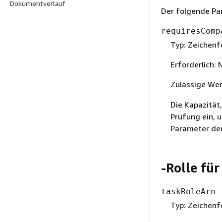
Dokumentverlauf
Der folgende Par
requiresComp
Typ: Zeichenf
Erforderlich: 
Zulässige We
Die Kapazität,
Prüfung ein, 
Parameter de
-Rolle fü
taskRoleArn
Typ: Zeichenf