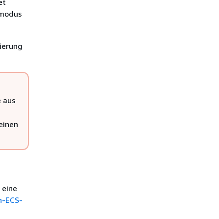
et
kmodus
ierung
e aus
einen
 eine
-ECS-