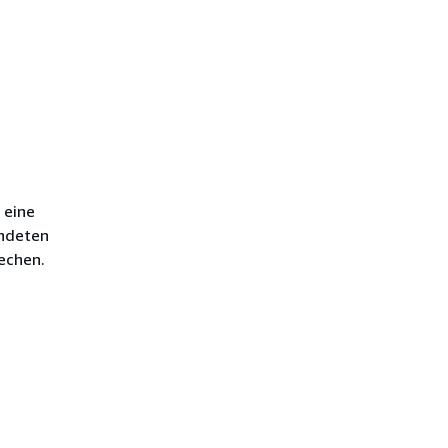
 eine
endeten
echen.