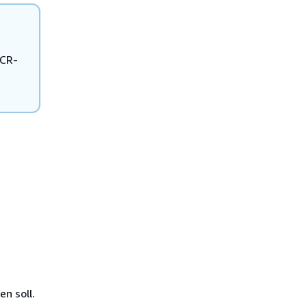
ECR-
n soll.