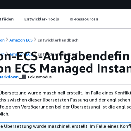
itfäden
Entwickler-Tools
KI-Ressourcen
ion
Amazon ECS
Entwicklerhandbuch
n-ECS-Aufgabendefini
ion
Amazon ECS
Entwicklerhandbuch
n ECS Managed Insta
arkdown
Fokusmodus
Übersetzung wurde maschinell erstellt. Im Falle eines Konflik
chs zwischen dieser übersetzten Fassung und der englischen
infolge von Verzögerungen bei der Übersetzung) ist die englis
ich.
e Übersetzung wurde maschinell erstellt. Im Falle eines Konfl