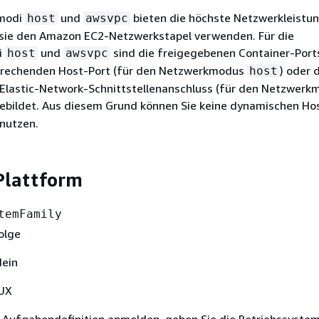
modi
und
bieten die höchste Netzwerkleistun
host
awsvpc
 sie den Amazon EC2-Netzwerkstapel verwenden. Für die
i
und
sind die freigegebenen Container-Ports
host
awsvpc
prechenden Host-Port (für den Netzwerkmodus
) oder 
host
lastic-Network-Schnittstellenanschluss (für den Netzwerk
gebildet. Aus diesem Grund können Sie keine dynamischen Ho
nutzen.
Plattform
temFamily
olge
Nein
NUX
 Aufgabendefinition anmelden, geben Sie die Betriebssystem