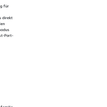
g für
 direkt
den
modus
st-Port-
familie