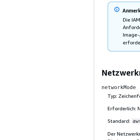
Anmer
Die IAM
Anforde
Image-
erforde
Netzwer
networkMode
Typ: Zeichenf
Erforderlich: 
Standard:
aw
Der Netzwerkm