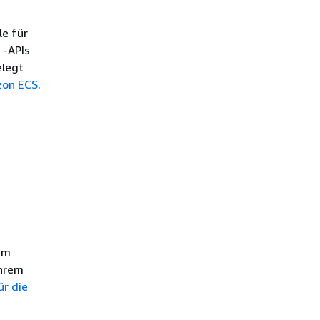
le für
 -APIs
elegt
zon ECS
.
em
Ihrem
ür die