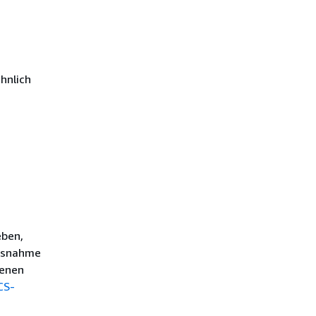
hnlich
eben,
Ausnahme
benen
CS-