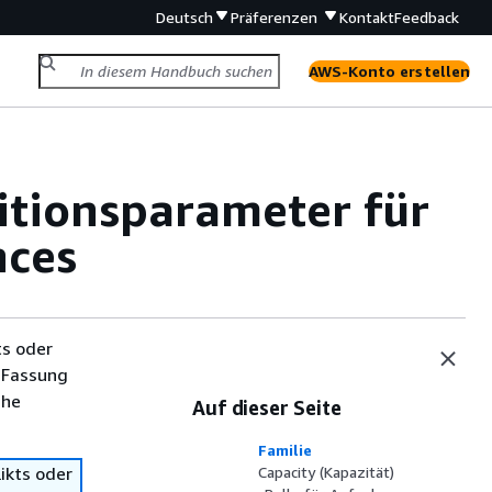
Deutsch
Präferenzen
Kontakt
Feedback
AWS-Konto erstellen
tionsparameter für
nces
ts oder
 Fassung
che
Auf dieser Seite
Familie
ikts oder
Capacity (Kapazität)