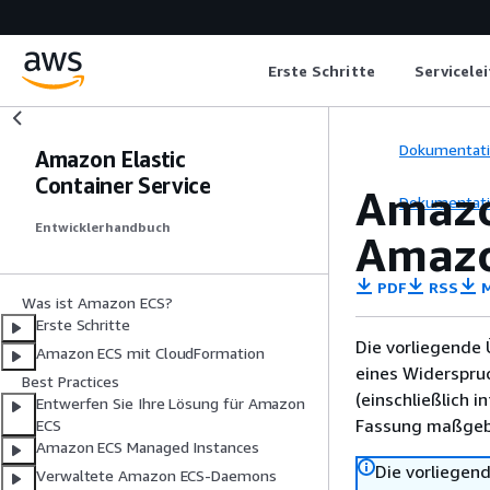
Erste Schritte
Servicele
Dokumentat
Amazon Elastic
Container Service
Amazo
Dokumentat
Entwicklerhandbuch
Amazo
PDF
RSS
M
Was ist Amazon ECS?
Erste Schritte
Die vorliegende 
Amazon ECS mit CloudFormation
eines Widerspru
Best Practices
(einschließlich 
Entwerfen Sie Ihre Lösung für Amazon
Fassung maßgebl
ECS
Amazon ECS Managed Instances
Die vorliegend
Verwaltete Amazon ECS-Daemons