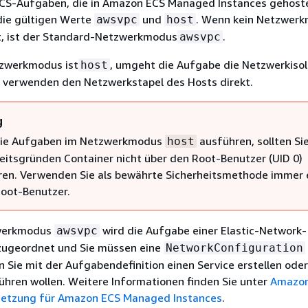
CS-Aufgaben, die in Amazon ECS Managed Instances gehost
die gültigen Werte
und
. Wenn kein Netzwer
awsvpc
host
t, ist der Standard-Netzwerkmodus
.
awsvpc
zwerkmodus ist
, umgeht die Aufgabe die Netzwerkisol
host
 verwenden den Netzwerkstapel des Hosts direkt.
g
ie Aufgaben im Netzwerkmodus
ausführen, sollten Si
host
eitsgründen Container nicht über den Root-Benutzer (UID 0)
ren. Verwenden Sie als bewährte Sicherheitsmethode immer 
oot-Benutzer.
zwerkmodus
wird die Aufgabe einer Elastic-Network-
awsvpc
 zugeordnet und Sie müssen eine
NetworkConfiguration
 Sie mit der Aufgabendefinition einen Service erstellen oder
hren wollen. Weitere Informationen finden Sie unter
Amazon
etzung für Amazon ECS Managed Instances
.