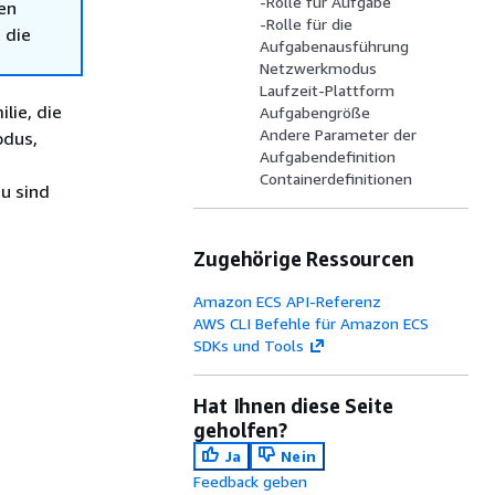
-Rolle für Aufgabe
en
-Rolle für die
 die
Aufgabenausführung
Netzwerkmodus
Laufzeit-Plattform
lie, die
Aufgabengröße
Andere Parameter der
odus,
Aufgabendefinition
Containerdefinitionen
zu sind
Zugehörige Ressourcen
Amazon ECS API-Referenz
AWS CLI Befehle für Amazon ECS
SDKs und Tools
Hat Ihnen diese Seite
geholfen?
Ja
Nein
Feedback geben