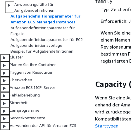
family
Anwendungsfälle für
Typ: Zeichenf
Aufgabendefinitionen
Aufgabendefinitionsparameter für
Erforderlich: 
Amazon ECS Managed Instances
Aufgabendefinitionsparameter für
Wenn Sie eine 
Fargate
einem Namen f
Aufgabendefinitionsparameter für EC2
Aufgabendefinitionsvorlage
Revisionsnumm
Beispiel für Aufgabendefinitionen
bestimmten Fam
Cluster
registrierten
Planen Sie Ihre Container
Taggen von Ressourcen
Überwachen
Capacity 
Amazon ECS MCP-Server
Fehlerbehebung
Wenn Sie eine Au
Sicherheit
anhand der Amazo
Lernprogramme
wird zurückgege
Servicekontingente
Kompatibilitäten
Starttypen
.
Verwenden der API für Amazon ECS