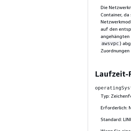
Die Netzwerk
Container, da
Netzwerkmod
auf den ents
angehängten E
) ab
awsvpc
Zuordnungen 
Laufzeit-
operatingSys
Typ: Zeichenf
Erforderlich: 
Standard: LI
Wenn Sie eine