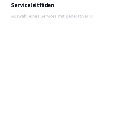
Serviceleitfäden
Auswahl eines Services mit generativer KI
AWS-Servicerichtlinien
AWS-CLI-Tutorials auf GitHub
Entwickler-Tools
AWS Bibliothek mit Codebeispielen
AWS-CLI
AWS Builder Center
AWS-Entwickler-Tools Blog
Hilfreiche Links
AWS Documentation MCP Server
herunterladen
Melden Sie sich bei der AWS-Konsole an
AWS re:Post
Datenschutz
Nutzungsbedingungen für die
Website
Cookie-Einstellungen
© 2026,