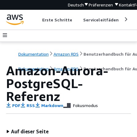
Deutsch
Präferenzen
Kontakt
F
Erste Schritte
Serviceleitfäden
Ent
Dokumentation
Amazon RDS
Amazon-Aurora-
Dokumentation
Amazon RDS
Benutzerhandbuch für A
PostgreSQL-
Referenz
PDF
RSS
Markdown
Fokusmodus
Auf dieser Seite