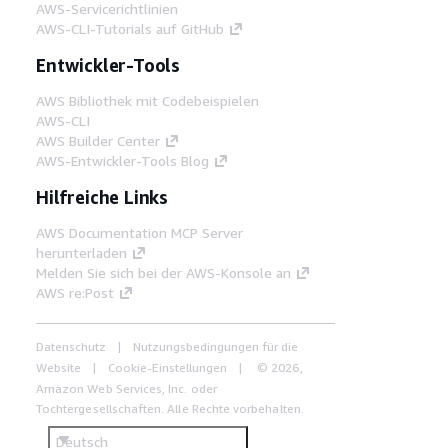
AWS-Servicerichtlinien
AWS-CLI-Tutorials auf GitHub
Entwickler-Tools
AWS Bibliothek mit Codebeispielen
AWS-CLI
AWS Builder Center
AWS-Entwickler-Tools Blog
Hilfreiche Links
AWS Documentation MCP Server
herunterladen
Melden Sie sich bei der AWS-Konsole an
AWS re:Post
Datenschutz
Nutzungsbedingungen für die
Website
Cookie-Einstellungen
© 2026,
Amazon Web Services, Inc. oder
Tochtergesellschaften. Alle Rechte vorbehalten.
Deutsch