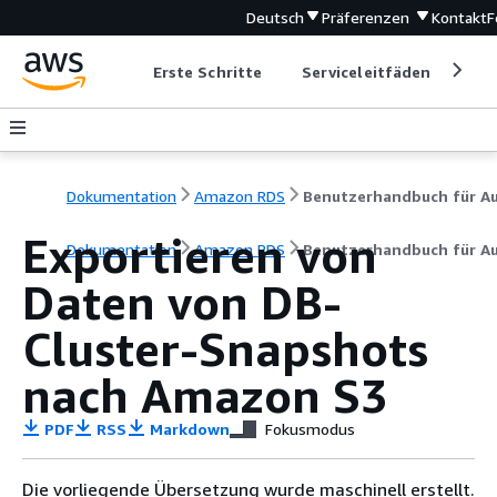
Deutsch
Präferenzen
Kontakt
F
Erste Schritte
Serviceleitfäden
Ent
Dokumentation
Amazon RDS
Exportieren von
Dokumentation
Amazon RDS
Benutzerhandbuch für A
Daten von DB-
Cluster-Snapshots
nach Amazon S3
PDF
RSS
Markdown
Fokusmodus
Die vorliegende Übersetzung wurde maschinell erstellt.