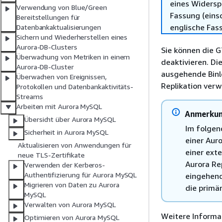
eines Widersp
Verwendung von Blue/Green
Fassung (einsc
Bereitstellungen für
englische Fas
Datenbankaktualisierungen
Sichern und Wiederherstellen eines
Aurora-DB-Clusters
Sie können die 
Überwachung von Metriken in einem
deaktivieren. Di
Aurora-DB-Cluster
ausgehende Binl
Überwachen von Ereignissen,
Replikation ver
Protokollen und Datenbankaktivitäts-
Streams
Arbeiten mit Aurora MySQL
Anmerku
Übersicht über Aurora MySQL
Im folgen
Sicherheit in Aurora MySQL
einer Auro
Aktualisieren von Anwendungen für
einer ext
neue TLS-Zertifikate
Aurora Re
Verwenden der Kerberos-
Authentifizierung für Aurora MySQL
eingehend
Migrieren von Daten zu Aurora
die primär
MySQL
Verwalten von Aurora MySQL
Weitere Informa
Optimieren von Aurora MySQL