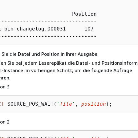
                        Position

--------------------------------

l-bin-changelog.000031      107

 Sie die Datei und Position in Ihrer Ausgabe.
n Sie bei jedem Lesereplikat die Datei- und Positionsinfor
l-Instance im vorherigen Schritt, um die folgende Abfrage
hren.
ion 3
CT
 SOURCE_POS_WAIT(
'
file
'
, 
position
);
ion 2