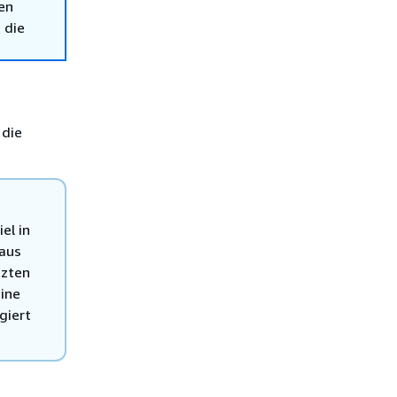
en
 die
 die
el in
 aus
tzten
eine
giert