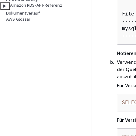
Amazon RDS-API-Referenz
Dokumentverlauf
File
AWS Glossar
----
mysq
Notieren
Verwende
der Quel
auszufü
Für Vers
SELE
Für Vers