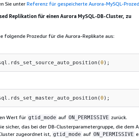
en Sie unter
Referenz für gespeicherte Aurora-MySQL-Proze
sed Replikation für
einen Aurora MySQL-DB-Cluster
, zu
ie folgende Prozedur für die Aurora-Replikate aus:
3
sql.rds_set_source_auto_position(
0
2
sql.rds_set_master_auto_position(
0
den Wert für
auf
zurück.
gtid_mode
ON_PERMISSIVE
Sie sicher, das bei der DB-Clusterparametergruppe, die dem 
luster zugeordnet ist,
auf
e
gtid_mode
ON_PERMISSIVE