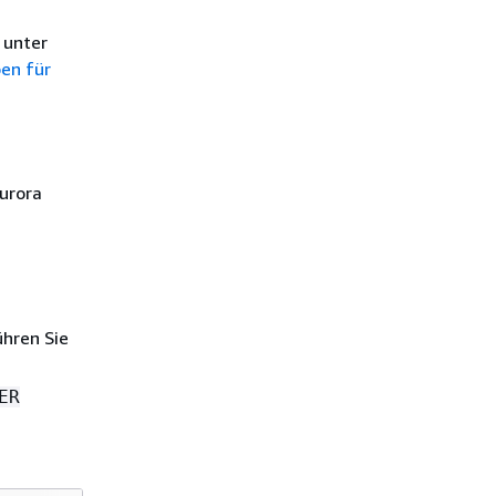
 unter
en für
Aurora
hren Sie
ER