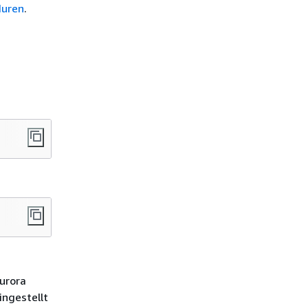
duren
.
Aurora
ingestellt