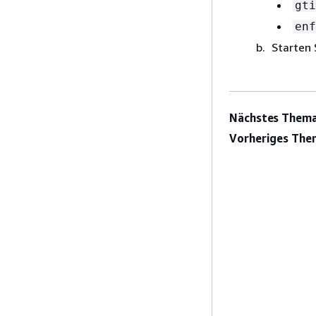
gti
enf
Starten 
Nächstes Thema
Vorheriges The