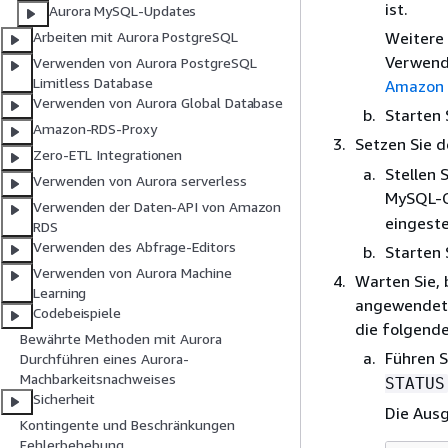
ist.
Aurora MySQL-Updates
Weitere 
Arbeiten mit Aurora PostgreSQL
Verwend
Verwenden von Aurora PostgreSQL
Limitless Database
Amazon 
Verwenden von Aurora Global Database
Starten 
Amazon-RDS-Proxy
Setzen Sie 
Zero-ETL Integrationen
Stellen 
Verwenden von Aurora serverless
MySQL-C
Verwenden der Daten-API von Amazon
eingestel
RDS
Verwenden des Abfrage-Editors
Starten 
Verwenden von Aurora Machine
Warten Sie, 
Learning
angewendet 
Codebeispiele
die folgende
Bewährte Methoden mit Aurora
Führen S
Durchführen eines Aurora-
Machbarkeitsnachweises
STATUS
Sicherheit
Die Ausg
Kontingente und Beschränkungen
Fehlerbehebung