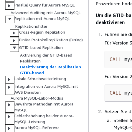
Prozeduren find
Parallel Query für Aurora MySQL
Advanced Auditing mit Aurora MySQL
Um die GTID-ba
Replikation mit Aurora MySQL
deaktivieren
Replikationsfilter
Cross-Region Replikation
Führen Sie d
Binäre Protokollreplikation (Binlog)
Für Version 
GTID-based Replikation
Aktivierung der GTID-based
CALL
 my
Replikation
Deaktivierung der Replikation
GTID-based
Für Version 
Lokale Schreibweiterleitung
Integration von Aurora MySQL mit
AWS Diensten
CALL
 my
Aurora MySQL-Labor-Modus
Bewährte Methoden mit Aurora
MySQL
Setzen Sie 
Fehlerbehebung bei der Aurora-
Stellen 
MySQL-Leistung
MySQL-C
Aurora MySQL-Referenz