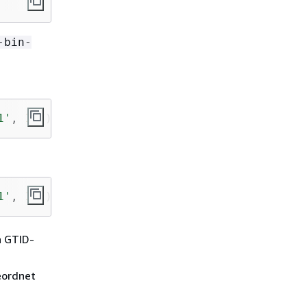
-bin-
1'
, 
107
);
1'
, 
107
);
n GTID-
eordnet