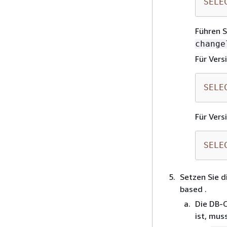
SELE
Führen 
change
Für Vers
SELE
Für Vers
SELE
Setzen Sie d
based .
Die DB-
ist, mus