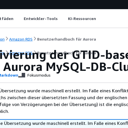
itfäden
Entwickler-Tools
KI-Ressourcen
ion
Amazon RDS
Benutzerhandbuch für Aurora
ivierung der GTID-base
ion
Amazon RDS
Benutzerhandbuch für Aurora
 Aurora MySQL-DB-Clu
arkdown
Fokusmodus
Übersetzung wurde maschinell erstellt. Im Falle eines Konflik
chs zwischen dieser übersetzten Fassung und der englischen
infolge von Verzögerungen bei der Übersetzung) ist die englis
ich.
e Übersetzung wurde maschinell erstellt. Im Falle eines Konfl