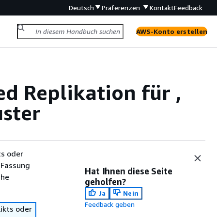
Deutsch
Präferenzen
Kontakt
Feedback
AWS-Konto erstellen
d Replikation für ,
ster
ts oder
 Fassung
Hat Ihnen diese Seite
che
geholfen?
Ja
Nein
Feedback geben
ikts oder