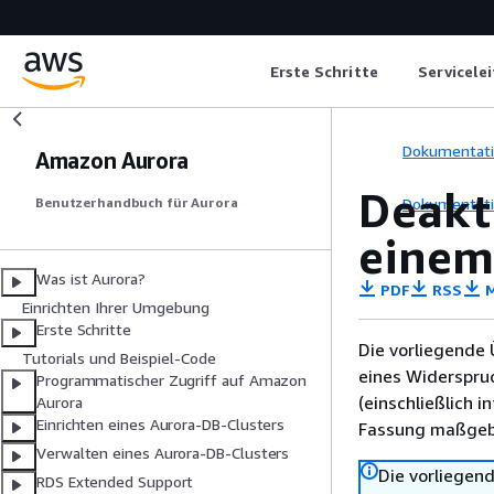
Erste Schritte
Servicele
Dokumentat
Amazon Aurora
Deakt
Dokumentat
Benutzerhandbuch für Aurora
einem
Was ist Aurora?
PDF
RSS
M
Einrichten Ihrer Umgebung
Erste Schritte
Die vorliegende 
Tutorials und Beispiel-Code
eines Widerspru
Programmatischer Zugriff auf Amazon
(einschließlich 
Aurora
Einrichten eines Aurora-DB-Clusters
Fassung maßgebl
Verwalten eines Aurora-DB-Clusters
Die vorliegend
RDS Extended Support