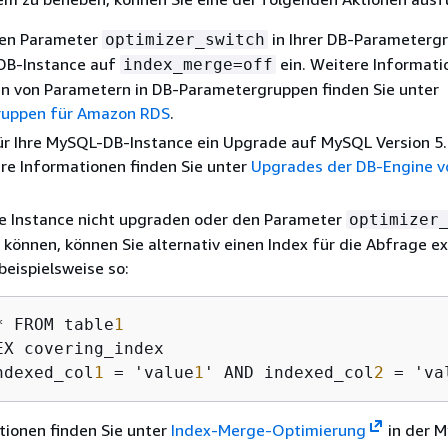
 den Parameter
in Ihrer DB-Parameterg
optimizer_switch
DB-Instance auf
ein. Weitere Informati
index_merge=off
en von Parametern in DB-Parametergruppen finden Sie unter
ruppen für Amazon RDS
.
ür Ihre MySQL-DB-Instance ein Upgrade auf MySQL Version 5.
re Informationen finden Sie unter
Upgrades der DB-Engine v
re Instance nicht upgraden oder den Parameter
optimizer
 können, können Sie alternativ einen Index für die Abfrage exp
eispielsweise so:
* FROM table
1
ndexed_col
1
 = 'value
1
' AND indexed_col
2
 = 'va
tionen finden Sie unter
Index-Merge-Optimierung
in der 