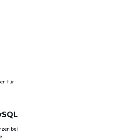
Upgrade von MySQL 5.7 auf
MySQL 8.4
InnoDB-
Seitenkomprimierung
en für
MySQL
nzen bei
e