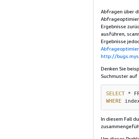
Abfragen über d
Abfrageoptimiere
Ergebnisse zurüc
ausführen, scann
Ergebnisse jedo
Abfrageoptimier
http://bugs.mys
Denken Sie beisp
Suchmuster auf d
SELECT
 * F
WHERE
 inde
In diesem Fall d
zusammengeführ
Um dieses Probl