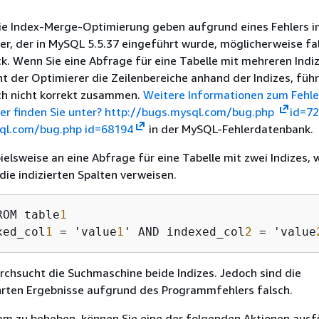
ie Index-Merge-Optimierung geben aufgrund eines Fehlers 
r, der in MySQL 5.5.37 eingeführt wurde, möglicherweise fa
k. Wenn Sie eine Abfrage für eine Tabelle mit mehreren Indi
t der Optimierer die Zeilenbereiche anhand der Indizes, führ
ch nicht korrekt zusammen.
Weitere Informationen zum Fehle
er finden Sie unter? http://bugs.mysql.com/bug.php
id=72
ql.com/bug.php id=68194
in der MySQL-Fehlerdatenbank.
ielsweise an eine Abfrage für eine Tabelle mit zwei Indizes, 
ie indizierten Spalten verweisen.
ROM table
1
xed_col
1
 = 'value
1
' AND indexed_col
2
 = 'value
urchsucht die Suchmaschine beide Indizes. Jedoch sind die
ten Ergebnisse aufgrund des Programmfehlers falsch.
em zu beheben, können Sie eine der folgenden Aktionen ausf