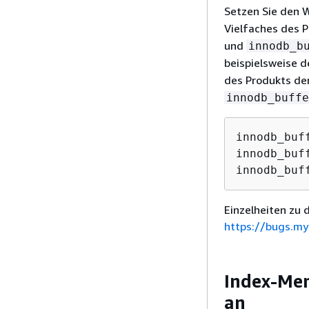
Setzen Sie den 
Vielfaches des 
und
innodb_b
beispielsweise 
des Produkts d
innodb_buffe
innodb_buf
innodb_buf
innodb_buf
Einzelheiten zu 
https://bugs.my
Index-Mer
an