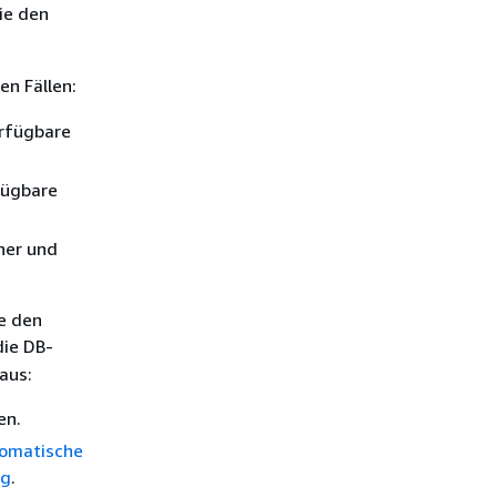
ie den
en Fällen:
erfügbare
fügbare
her und
e den
die DB-
aus:
en.
omatische
ng
.