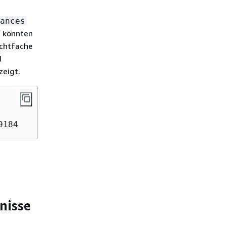
ances
e könnten
chtfache
d
zeigt.
9184
nisse