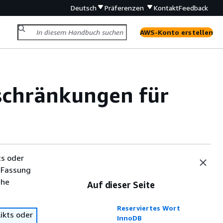
Deutsch
Präferenzen
Kontakt
Feedback
AWS-Konto erstellen
schränkungen für
ts oder
 Fassung
che
Auf dieser Seite
Reserviertes Wort
ikts oder
InnoDB