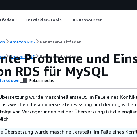
itfäden
Entwickler-Tools
KI-Ressourcen
ion
Amazon RDS
Benutzer-Leitfaden
nte Probleme und Ein
ion
Amazon RDS
Benutzer-Leitfaden
n RDS für MySQL
arkdown
Fokusmodus
Übersetzung wurde maschinell erstellt. Im Falle eines Konflik
chs zwischen dieser übersetzten Fassung und der englischen
infolge von Verzögerungen bei der Übersetzung) ist die englis
ich.
e Übersetzung wurde maschinell erstellt. Im Falle eines Konfl