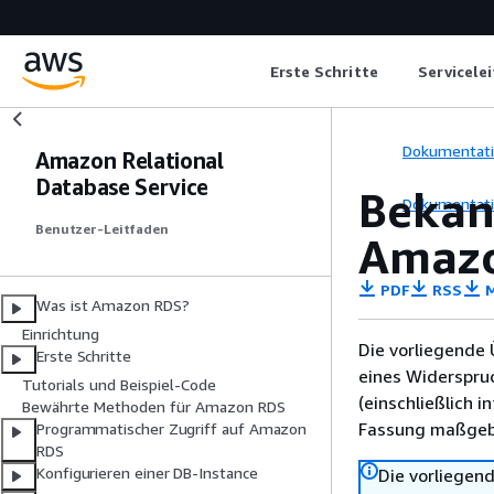
Erste Schritte
Servicele
Dokumentat
Amazon Relational
Database Service
Bekan
Dokumentat
Benutzer-Leitfaden
Amazo
PDF
RSS
M
Was ist Amazon RDS?
Einrichtung
Die vorliegende 
Erste Schritte
eines Widerspru
Tutorials und Beispiel-Code
(einschließlich 
Bewährte Methoden für Amazon RDS
Fassung maßgebl
Programmatischer Zugriff auf Amazon
RDS
Konfigurieren einer DB-Instance
Die vorliegend