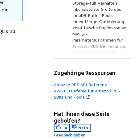
en
Storage-full Verhalten
 die
Inkonsistente Größe des
InnoDB-Buffer-Pools
Index-Merge-Optimierung
zeigt falsche Ergebnisse an
QL sind
MySQL-
Parameterausnahmen für
Amazon-RDS-DB-Instances
MySQL-Dateigrößenlimits in
Amazon RDS
MySQL Keyring-Plugin wird
nicht unterstützt
Zugehörige Ressourcen
Benutzerdefinierte Ports
Einschränkungen bei
Amazon RDS API-Referenz
gespeicherten MySQL-
AWS CLI Befehle für Amazon RDS
Prozeduren
SDKs und Tools
GTID-based Replikation mit
einer externen Quellinstanz
Hat Ihnen diese Seite
Standardauthentifizierungs
geholfen?
-Plugin für MySQL
Überschreiben von
Ja
Nein
innodb_buffer_pool_size
Feedback geben