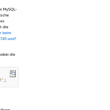
im MySQL-
lsche
zes
t die
r beim
745 und?
wobei die
2
';
ühren: