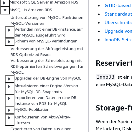
Microsoft SQL Server in Amazon RDS
GTID-based R
MySQL in Amazon RDS
Standardaut
Unterstützung von MySQL-Funktionen
Überschreib
MySQL-Versionen
Verbinden mit einer DB-Instance, auf
Upgrade von
der MySQL ausgeführt wird
InnoDB-Seit
Sichern von MySQL-Verbindungen
Verbesserung der Abfrageleistung mit
RDS Optimized Reads
Verbesserung der Schreibleistung mit
Reservier
RDS-optimierten Schreibvorgängen für
MySQL
ist ein
InnoDB
Upgrades der DB-Engine von MySQL
eine MySQL-Date
Aktualisieren einer Engine-Version
für MySQL-DB-Snapshots
Importieren von Daten in eine DB-
Instance von RDS für MySQL
Storage-f
MySQL-Replikation
Konfigurieren von Aktiv/Aktiv-
Wenn der Speiche
Clustern
Metadaten, Disk
Exportieren von Daten aus einer