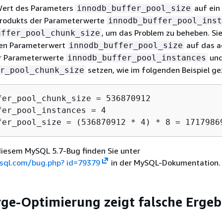
Wert des Parameters
auf ein
innodb_buffer_pool_size
Produkts der Parameterwerte
innodb_buffer_pool_inst
, um das Problem zu beheben. Si
uffer_pool_chunk_size
den Parameterwert
auf das a
innodb_buffer_pool_size
er Parameterwerte
un
innodb_buffer_pool_instances
setzen, wie im folgenden Beispiel ge
r_pool_chunk_size
fer_pool_chunk_size = 536870912

fer_pool_instances = 4

fer_pool_size = (536870912 * 4) * 8 = 1717986
diesem MySQL 5.7-Bug finden Sie unter
sql.com/bug.php? id=79379
in der MySQL-Dokumentation.
ge-Optimierung zeigt falsche Ergeb