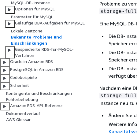
MySQL-DB-Instance
Probleme zu ver
Optionen für MySQL
storage-full
Parameter für MySQL
Geläufige DBA-Aufgaben für MySQL
Eine MySQL-DB-I
Lokale Zeitzone
Die DB-Insta
Bekannte Probleme und
Speicher err
Einschränkungen
Gespeicherte RDS-für-MySQL-
Die DB-Insta
Verfahren
Speicher err
Oracle in Amazon RDS
Die DB-Insta
PostgreSQL in Amazon RDS
verfügt über
Codebeispiele
Sicherheit
Nachdem eine DB
Kontingente und Beschränkungen
storage-full
Fehlerbehebung
Instance neu zu 
Amazon RDS-API-Referenz
Dokumentverlauf
Ändern Sie d
AWS Glossar
Weitere Inf
Kapazitätsv