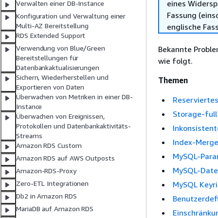
eines Widersp
Verwalten einer DB-Instance
Fassung (einsc
Konfiguration und Verwaltung einer
Multi-AZ Bereitstellung
englische Fas
RDS Extended Support
Verwendung von Blue/Green
Bekannte Proble
Bereitstellungen für
wie folgt.
Datenbankaktualisierungen
Sichern, Wiederherstellen und
Themen
Exportieren von Daten
Überwachen von Metriken in einer DB-
Reservierte
Instance
Storage-ful
Überwachen von Ereignissen,
Protokollen und Datenbankaktivitäts-
Inkonsisten
Streams
Index-Merge
Amazon RDS Custom
MySQL-Para
Amazon RDS auf AWS Outposts
MySQL-Datei
Amazon-RDS-Proxy
Zero-ETL Integrationen
MySQL Keyrin
Db2 in Amazon RDS
Benutzerdefi
MariaDB auf Amazon RDS
Einschränku