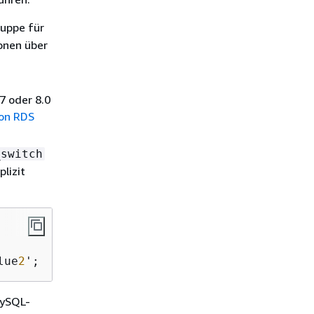
ruppe für
onen über
7 oder 8.0
on RDS
_switch
lizit
lue
2
'; 
MySQL-