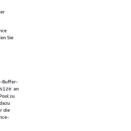
ter
nce
en Sie
B-Buffer-
an
size
Pool zu
 dazu
r die
ance-