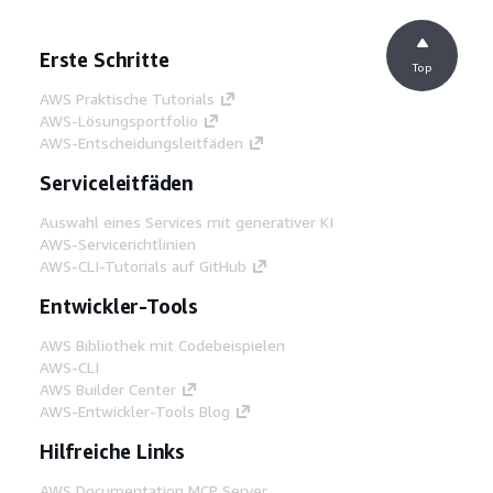
Erste Schritte
Top
AWS Praktische Tutorials
AWS-Lösungsportfolio
AWS-Entscheidungsleitfäden
Serviceleitfäden
Auswahl eines Services mit generativer KI
AWS-Servicerichtlinien
AWS-CLI-Tutorials auf GitHub
Entwickler-Tools
AWS Bibliothek mit Codebeispielen
AWS-CLI
AWS Builder Center
AWS-Entwickler-Tools Blog
Hilfreiche Links
AWS Documentation MCP Server