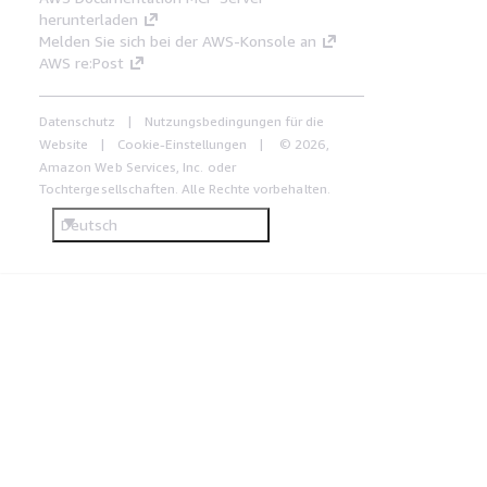
herunterladen
Melden Sie sich bei der AWS-Konsole an
AWS re:Post
Datenschutz
Nutzungsbedingungen für die
Website
Cookie-Einstellungen
© 2026,
Amazon Web Services, Inc. oder
Tochtergesellschaften. Alle Rechte vorbehalten.
Deutsch