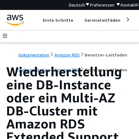
Deutsch
Präferenzen
Kontakt
F
Erste Schritte
Serviceleitfäden
Ent
Dokumentation
Amazon RDS
Benutzer-Leitfaden
Wiederherstellung
Dokumentation
Amazon RDS
Benutzer-Leitfaden
eine DB-Instance
oder ein Multi-AZ
DB-Cluster
mit
Amazon RDS
Extended Support