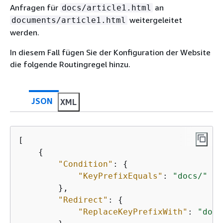
Anfragen für
an
docs/article1.html
weitergeleitet
documents/article1.html
werden.
In diesem Fall fügen Sie der Konfiguration der Website
die folgende Routingregel hinzu.
JSON
XML
[

{
"Condition"
: 
{
"KeyPrefixEquals"
: 
"docs/"
        },

"Redirect"
: 
{
"ReplaceKeyPrefixWith"
: 
"docu