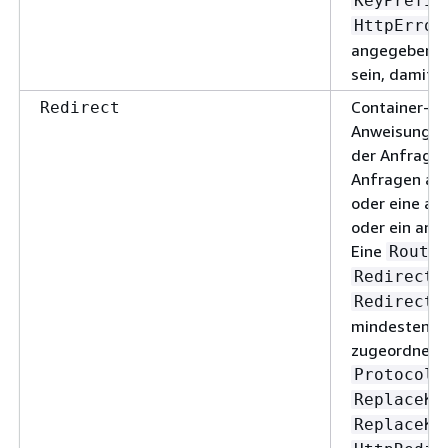
KeyPrefix
HttpError
angegeben si
sein, damit d
Container-El
Redirect
Anweisungen 
der Anfrage 
Anfragen an 
oder eine an
oder ein and
Eine
Routi
-
Redirect
-
Redirect
mindestens e
zugeordneten
,
Protocol
ReplaceKe
ReplaceKe