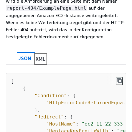
wird die Anforderung an eine Seite mit dem Namen
auf der
report-404/ExamplePage.html
angegebenen Amazon EC2-Instance weitergeleitet.
Wenn es keine Weiterleitungsregel gibt und der HTTP-
Fehler 404 auftritt, wird das in der Konfiguration
festgelegte Fehlerdokument zurückgegeben.
JSON
XML
[

{
"Condition"
: 
{
"HttpErrorCodeReturnedEquals"
        },

"Redirect"
: 
{
"HostName"
: 
"ec2-11-22-333-44
"ReplaceKeyPrefixWith"
: 
"repo