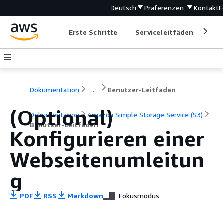
Deutsch
Präferenzen
Kontakt
F
Erste Schritte
Serviceleitfäden
Ent
Dokumentation
...
Benutzer-Leitfaden
(Optional)
Dokumentation
Amazon Simple Storage Service (S3)
Benutzer-Leitfaden
Konfigurieren einer
Webseitenumleitun
g
PDF
RSS
Markdown
Fokusmodus