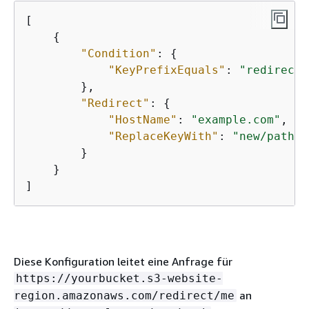
[

{
"Condition"
: 
{
"KeyPrefixEquals"
: 
"redirect/
        },

"Redirect"
: 
{
"HostName"
: 
"example.com"
,

"ReplaceKeyWith"
: 
"new/path"
        }

    }

Diese Konfiguration leitet eine Anfrage für
https://yourbucket.s3-website-
an
region.amazonaws.com/redirect/me