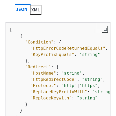
JSON
XML
[

{
"Condition"
: 
{
"HttpErrorCodeReturnedEquals"
: 
"s
"KeyPrefixEquals"
: 
"string"
      },

"Redirect"
: 
{
"HostName"
: 
"string"
,

"HttpRedirectCode"
: 
"string"
,

"Protocol"
: 
"http"
|
"https"
,

"ReplaceKeyPrefixWith"
: 
"string"
,

"ReplaceKeyWith"
: 
"string"
      }

    }
