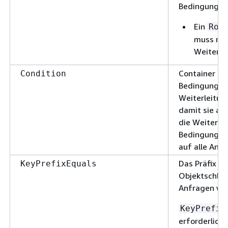
Bedingung:
Ein
Rou
muss min
Weiterle
Container fü
Condition
Bedingung, d
Weiterleitung
damit sie a
die Weiterle
Bedingung en
auf alle Anf
Das Präfix d
KeyPrefixEquals
Objektschlüs
Anfragen wei
KeyPrefix
erforderlich