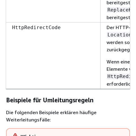
bereitgestel
ReplaceKe
bereitgestell
Der HTTP-Um
HttpRedirectCode
-
Location
werden soll, 
zurückgegebe
Wenn eines 
Elemente vor
HttpRedir
erforderlich.
Beispiele für Umleitungsregeln
Die folgenden Beispiele erklären häufige
Weiterleitungsfälle: