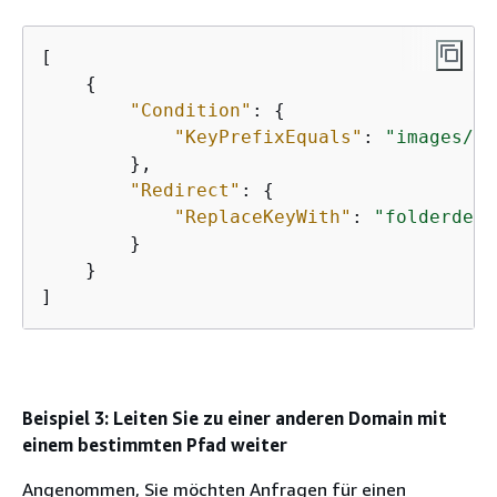
[

{
"Condition"
: 
{
"KeyPrefixEquals"
: 
"images/"
        },

"Redirect"
: 
{
"ReplaceKeyWith"
: 
"folderdele
        }

    }

Beispiel 3: Leiten Sie zu einer anderen Domain mit
einem bestimmten Pfad weiter
Angenommen, Sie möchten Anfragen für einen