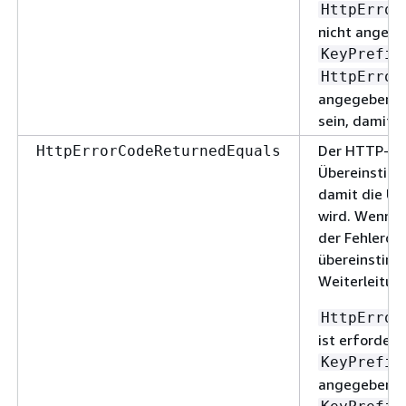
HttpError
nicht angege
KeyPrefix
HttpError
angegeben si
sein, damit d
Der HTTP-Feh
HttpErrorCodeReturnedEquals
Übereinstim
damit die U
wird. Wenn ei
der Fehlerco
übereinstimm
Weiterleitun
HttpError
ist erforderl
KeyPrefix
angegeben i