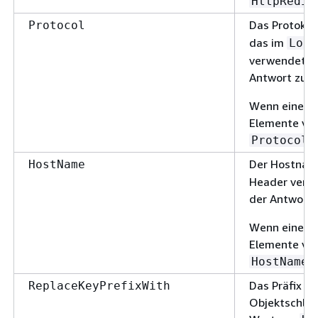
HttpRedir
Das Protokol
Protocol
das im
Loca
verwendet we
Antwort zurü
Wenn eines 
Elemente vor
n
Protocol
Der Hostnam
HostName
Header verwe
der Antwort 
Wenn eines 
Elemente vor
n
HostName
Das Präfix d
ReplaceKeyPrefixWith
Objektschlüs