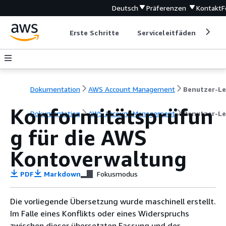
Deutsch
Präferenzen
Kontakt
F
Erste Schritte
Serviceleitfäden
Ent
Dokumentation
AWS Account Management
Konformitätsprüfun
Dokumentation
AWS Account Management
Benutzer-Le
g für die AWS
Kontoverwaltung
PDF
Markdown
Fokusmodus
Die vorliegende Übersetzung wurde maschinell erstellt.
Im Falle eines Konflikts oder eines Widerspruchs
zwischen dieser übersetzten Fassung und der