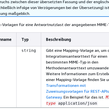
ruchs zwischen dieser übersetzten Fassung und der englisch
hließlich infolge von Verzögerungen bei der Übersetzung) ist
sung maßgeblich.
g-Vorlagen für eine Antwortnutzlast der angegebenen MIME-
enname
Typ
Beschreibung
Gibt eine Mapping-Vorlage an, um 
string
Integrationsantworttext für einen
bestimmten MIME-Typ in den
Methodenantworttext umzuwandel
Weitere Informationen zum Erstell
einer Mapping-Vorlage finden Sie u
Transformationen mit
Zuweisungsvorlagen für REST-APIs 
Gateway
. Ein Beispiel für das ist.
M
type
application/json