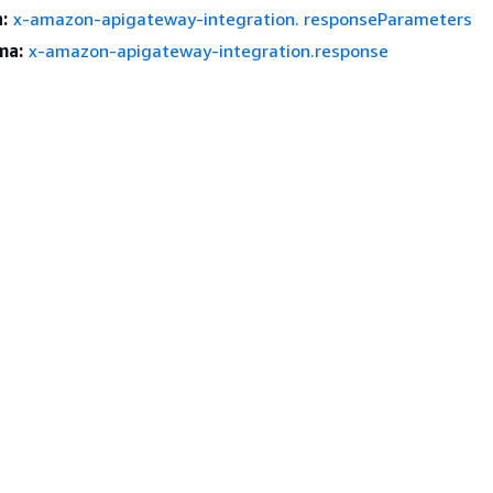
:
x-amazon-apigateway-integration. responseParameters
ma:
x-amazon-apigateway-integration.response