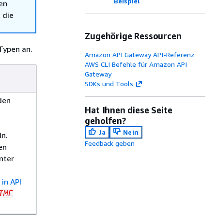
Beispiel
en
 die
Zugehörige Ressourcen
Typen an.
Amazon API Gateway API-Referenz
AWS CLI Befehle für Amazon API
Gateway
SDKs und Tools
den
Hat Ihnen diese Seite
geholfen?
Ja
Nein
n.
Feedback geben
en
nter
in API
IME