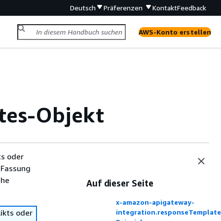
Deutsch
Präferenzen
Kontakt
Feedback
AWS-Konto erstellen
tes-Objekt
ts oder
 Fassung
che
Auf dieser Seite
x-amazon-apigateway-
ikts oder
integration.responseTemplate