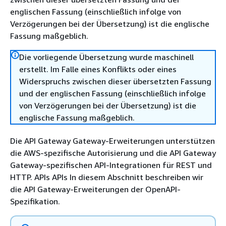
englischen Fassung (einschließlich infolge von
Verzögerungen bei der Übersetzung) ist die englische
Fassung maßgeblich.
Die vorliegende Übersetzung wurde maschinell
erstellt. Im Falle eines Konflikts oder eines
Widerspruchs zwischen dieser übersetzten Fassung
und der englischen Fassung (einschließlich infolge
von Verzögerungen bei der Übersetzung) ist die
englische Fassung maßgeblich.
Die API Gateway Gateway-Erweiterungen unterstützen
die AWS-spezifische Autorisierung und die API Gateway
Gateway-spezifischen API-Integrationen für REST und
HTTP. APIs APIs In diesem Abschnitt beschreiben wir
die API Gateway-Erweiterungen der OpenAPI-
Spezifikation.