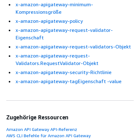
x-amazon-apigateway-minimum-
Kompressionsgröße
x-amazon-apigateway-policy
x-amazon-apigateway-request-validator-
Eigenschaft
x-amazon-apigateway-request-validators-Objekt
x-amazon-apigateway-request-
Validators.RequestValidator-Objekt
x-amazon-apigateway-security-Richtlinie
x-amazon-apigateway-tagEigenschaft -value
Zugehörige Ressourcen
Amazon API Gateway API-Referenz
AWS CLI Befehle für Amazon API Gateway