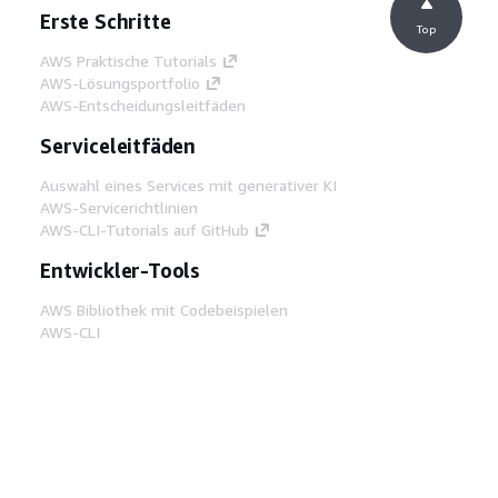
Erste Schritte
Top
AWS Praktische Tutorials
AWS-Lösungsportfolio
AWS-Entscheidungsleitfäden
Serviceleitfäden
Auswahl eines Services mit generativer KI
AWS-Servicerichtlinien
AWS-CLI-Tutorials auf GitHub
Entwickler-Tools
AWS Bibliothek mit Codebeispielen
AWS-CLI
AWS Builder Center
AWS-Entwickler-Tools Blog
Hilfreiche Links
AWS Documentation MCP Server
herunterladen