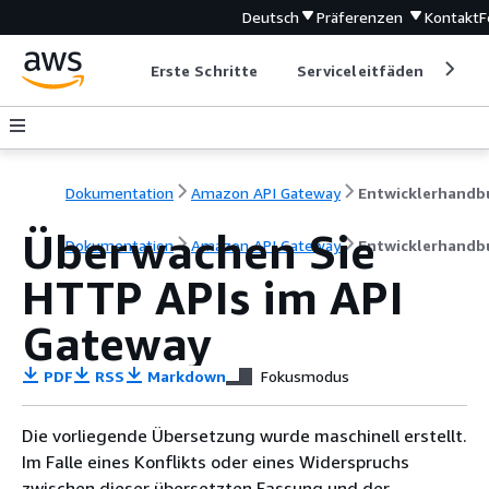
Deutsch
Präferenzen
Kontakt
F
Erste Schritte
Serviceleitfäden
Ent
Dokumentation
Amazon API Gateway
Überwachen Sie
Dokumentation
Amazon API Gateway
Entwicklerhandb
HTTP APIs im API
Gateway
PDF
RSS
Markdown
Fokusmodus
Die vorliegende Übersetzung wurde maschinell erstellt.
Im Falle eines Konflikts oder eines Widerspruchs
zwischen dieser übersetzten Fassung und der