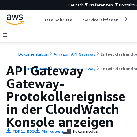
Deutsch
Präferenzen
Kontakt
F
Erste Schritte
Serviceleitfäden
Ent
Dokumentation
Amazon API Gateway
API Gateway
Dokumentation
Amazon API Gateway
Entwicklerhandb
Gateway-
Protokollereignisse
in der CloudWatch
Konsole anzeigen
PDF
RSS
Markdown
Fokusmodus