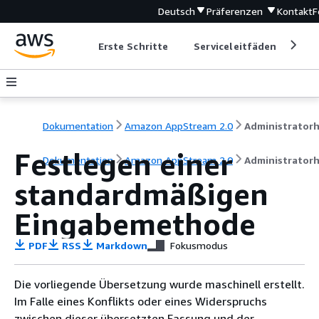
Deutsch
Präferenzen
Kontakt
F
Erste Schritte
Serviceleitfäden
Ent
Dokumentation
Amazon AppStream 2.0
Festlegen einer
Dokumentation
Amazon AppStream 2.0
Administrator
standardmäßigen
Eingabemethode
PDF
RSS
Markdown
Fokusmodus
Die vorliegende Übersetzung wurde maschinell erstellt.
Im Falle eines Konflikts oder eines Widerspruchs
zwischen dieser übersetzten Fassung und der