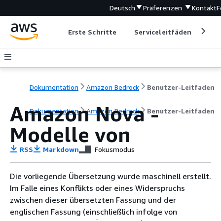
Deutsch
Präferenzen
Kontakt
F
Erste Schritte
Serviceleitfäden
Ent
Dokumentation
Amazon Bedrock
Benutzer-Leitfaden
Amazon Nova -
Dokumentation
Amazon Bedrock
Benutzer-Leitfaden
Modelle von
RSS
Markdown
Fokusmodus
Die vorliegende Übersetzung wurde maschinell erstellt.
Im Falle eines Konflikts oder eines Widerspruchs
zwischen dieser übersetzten Fassung und der
englischen Fassung (einschließlich infolge von