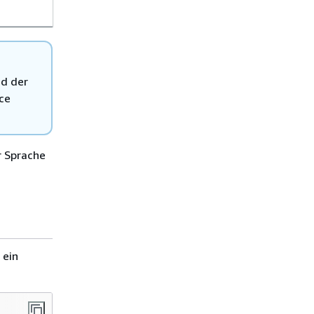
Build Time Endpoint.
nd der
ce
r Sprache
 ein