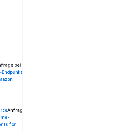
TagResource
Anfrage mit
einem Amazon
Bedrock Data
Automation
Build Time
Endpoint.
Stellen Sie eine
frage bei
UntagResource
e-Endpunkt
Anfrage mit einem
Amazon
Amazon Bedrock
Data Automation
Build Time Endpoint.
Stellen Sie eine
urce
Anfrage
ListTagsForResource
Time-
Anfrage mit einem
nts for
Amazon Bedrock
Data Automation