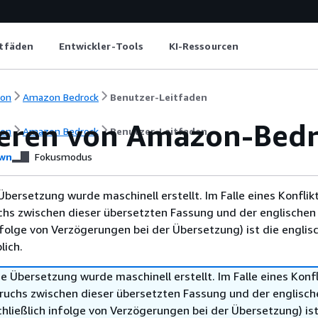
itfäden
Entwickler-Tools
KI-Ressourcen
ion
Amazon Bedrock
Benutzer-Leitfaden
eren von Amazon-Bedr
ion
Amazon Bedrock
Benutzer-Leitfaden
wn
Fokusmodus
Übersetzung wurde maschinell erstellt. Im Falle eines Konflik
chs zwischen dieser übersetzten Fassung und der englischen
infolge von Verzögerungen bei der Übersetzung) ist die englis
ich.
e Übersetzung wurde maschinell erstellt. Im Falle eines Konfl
ruchs zwischen dieser übersetzten Fassung und der englisch
hließlich infolge von Verzögerungen bei der Übersetzung) ist