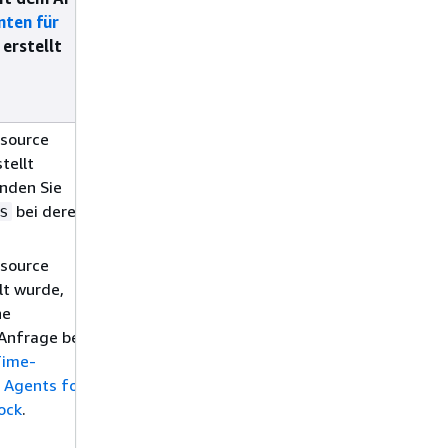
nten für
der API von Amazon
erstellt
Bedrock Data
Automation
erstellt wurde
source
Wenn die
tellt
Ressource noch
nden Sie
nicht erstellt
bei deren
wurde,
s
verwenden Sie
das Feld
tags
source
bei deren
lt wurde,
Erstellung.
ne
Anfrage bei
Wenn die
Time-
Ressource
 Agents for
bereits erstellt
ock
.
wurde, stellen
Sie eine