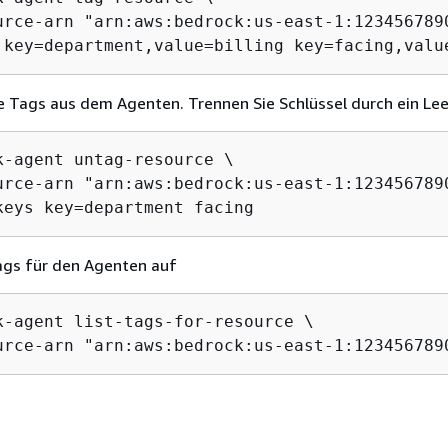
urce-arn "arn:aws:bedrock:us-east-1:1234567890
 key=department,value=billing key=facing,valu
e Tags aus dem Agenten. Trennen Sie Schlüssel durch ein Lee
k-agent untag-resource \

urce-arn "arn:aws:bedrock:us-east-1:1234567890
keys key=department facing
Tags für den Agenten auf
k-agent list-tags-for-resource \

urce-arn "arn:aws:bedrock:us-east-1:123456789