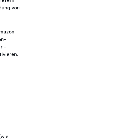
iefern.
dung von
 Amazon
on-
r -
ivieren.
(wie