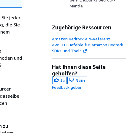
Mantle
Sie jeder
, die Sie
Zugehörige Ressourcen
einem
Amazon Bedrock API-Referenz
AWS CLI Befehle für Amazon Bedrock
e
SDKs und Tools
thoden und
S
Hat Ihnen diese Seite
geholfen?
Ja
Nein
Feedback geben
ourcen
 dasselbe
rcen
n zu