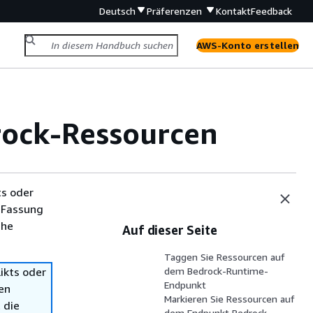
Deutsch
Präferenzen
Kontakt
Feedback
AWS-Konto erstellen
ock-Ressourcen
ts oder
 Fassung
che
Auf dieser Seite
Taggen Sie Ressourcen auf
ikts oder
dem Bedrock-Runtime-
Endpunkt
en
Markieren Sie Ressourcen auf
 die
dem Endpunkt Bedrock-