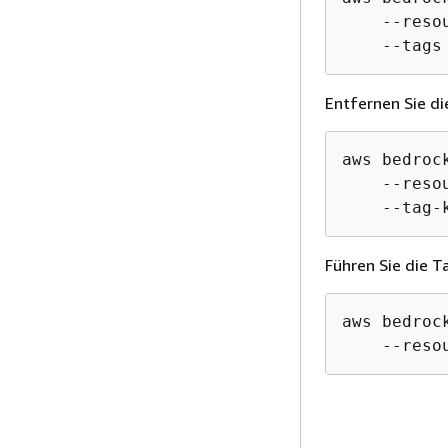
    --reso
    --tags
Entfernen Sie di
aws bedroc
    --reso
    --tag-
Führen Sie die 
aws bedroc
    --reso