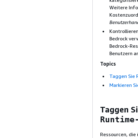
kategorisier
Weitere Info
Kostenzuor
Benutzerhan
Kontrolliere
Bedrock ver
Bedrock-Ress
Benutzern an
Topics
Taggen Sie 
Markieren S
Taggen S
Runtime
Ressourcen, die 