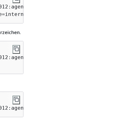
12:agent/AGENT12345" \

e=internal
rzeichen.
12:agent/AGENT12345" \

012:agent/AGENT12345"