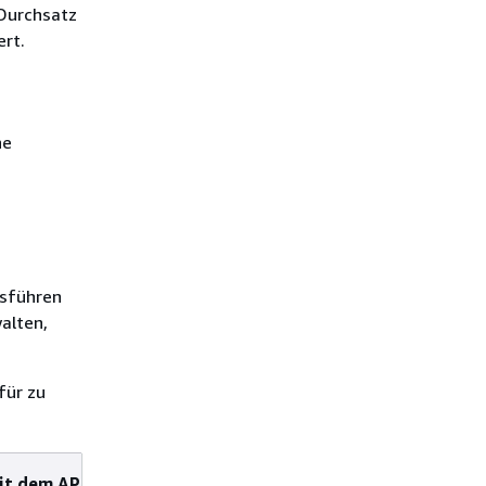
 Durchsatz
ert.
ne
usführen
alten,
für zu
it dem API-
Ressource, die mit