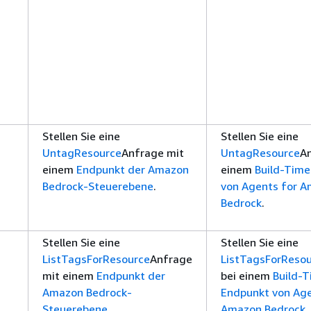
Stellen Sie eine
Stellen Sie eine
UntagResource
Anfrage mit
UntagResource
An
einem
Endpunkt der Amazon
einem
Build-Tim
Bedrock-Steuerebene
.
von Agents for 
Bedrock
.
Stellen Sie eine
Stellen Sie eine
ListTagsForResource
Anfrage
ListTagsForReso
mit einem
Endpunkt der
bei einem
Build-
Amazon Bedrock-
Endpunkt von Age
Steuerebene
.
Amazon Bedrock
.