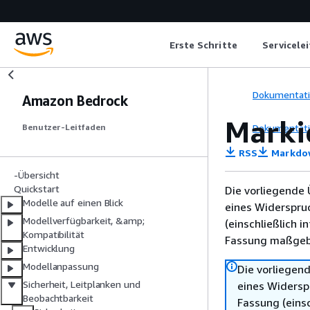
Erste Schritte
Servicele
Dokumentat
Amazon Bedrock
Marki
Dokumentat
Benutzer-Leitfaden
RSS
Markdo
-Übersicht
Quickstart
Die vorliegende 
Modelle auf einen Blick
eines Widerspru
Modellverfügbarkeit, &amp;
(einschließlich 
Kompatibilität
Fassung maßgebl
Entwicklung
Modellanpassung
Die vorliegend
Sicherheit, Leitplanken und
eines Widersp
Beobachtbarkeit
Fassung (einsc