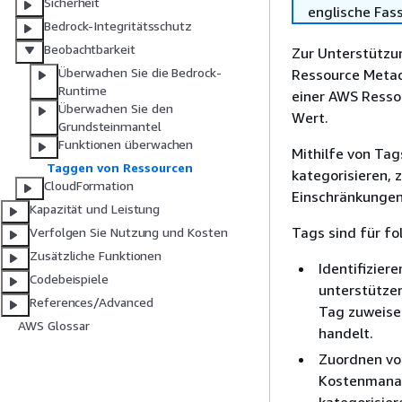
Sicherheit
englische Fas
Bedrock-Integritätsschutz
Beobachtbarkeit
Zur Unterstützu
Überwachen Sie die Bedrock-
Ressource Metada
Runtime
einer AWS Resso
Überwachen Sie den
Wert.
Grundsteinmantel
Funktionen überwachen
Mithilfe von Tag
Taggen von Ressourcen
kategorisieren,
CloudFormation
Einschränkungen
Kapazität und Leistung
Tags sind für fo
Verfolgen Sie Nutzung und Kosten
Zusätzliche Funktionen
Identifizier
Codebeispiele
unterstütze
References/Advanced
Tag zuweise
AWS Glossar
handelt.
Zuordnen vo
Kostenmanag