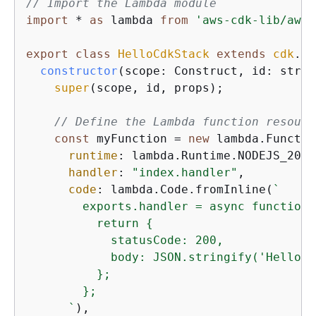
// Import the Lambda module
import
 * 
as
 lambda 
from
'aws-cdk-lib/aws-
export
class
HelloCdkStack
extends
cdk
.
St
constructor
(
scope: Construct, id: strin
super
(scope, id, props);

// Define the Lambda function resourc
const
 myFunction = 
new
 lambda.Functio
runtime
: lambda.Runtime.NODEJS_20_X
handler
: 
"index.handler"
,

code
: lambda.Code.fromInline(
`

        exports.handler = async function(
          return 
{
            statusCode: 200,

            body: JSON.stringify('Hello W
          };

        };

      `
),
