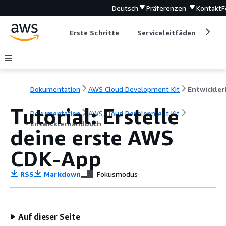
Deutsch
Präferenzen
Kontakt
F
Erste Schritte
Serviceleitfäden
Ent
Dokumentation
AWS Cloud Development Kit
Tutorial: Erstelle
Dokumentation
AWS Cloud Development Kit
Entwicklerhandbuch
deine erste AWS
CDK-App
RSS
Markdown
Fokusmodus
Auf dieser Seite