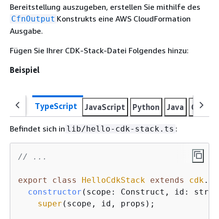
Bereitstellung auszugeben, erstellen Sie mithilfe des
Konstrukts eine AWS CloudFormation
CfnOutput
Ausgabe.
Fügen Sie Ihrer CDK-Stack-Datei Folgendes hinzu:
Beispiel
TypeScript
JavaScript
Python
Java
C#
Go
Befindet sich in
:
lib/hello-cdk-stack.ts
// ...
export
class
HelloCdkStack
extends
cdk
.
St
constructor
(
scope: Construct, id: strin
super
(scope, id, props);
