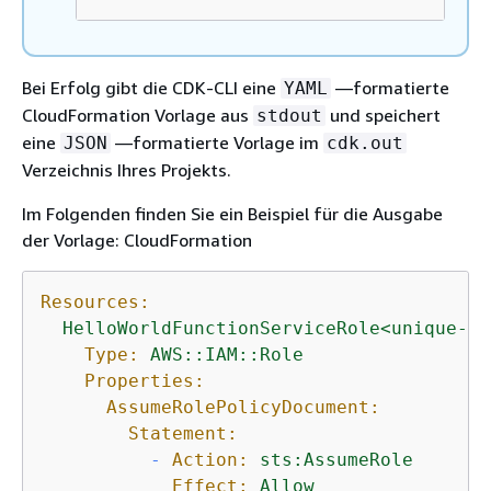
Bei Erfolg gibt die CDK-CLI eine
—formatierte
YAML
CloudFormation Vorlage aus
und speichert
stdout
eine
—formatierte Vorlage im
JSON
cdk.out
Verzeichnis Ihres Projekts.
Im Folgenden finden Sie ein Beispiel für die Ausgabe
der Vorlage: CloudFormation
Resources:
HelloWorldFunctionServiceRole<unique-id
Type:
AWS::IAM::Role
Properties:
AssumeRolePolicyDocument:
Statement:
-
Action:
sts:AssumeRole
Effect:
Allow