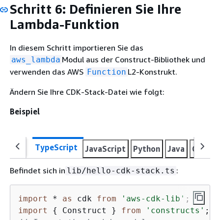
Schritt 6: Definieren Sie Ihre
Lambda-Funktion
In diesem Schritt importieren Sie das
Modul aus der Construct-Bibliothek und
aws_lambda
verwenden das AWS
L2-Konstrukt.
Function
Ändern Sie Ihre CDK-Stack-Datei wie folgt:
Beispiel
TypeScript
JavaScript
Python
Java
C#
Go
Befindet sich in
:
lib/hello-cdk-stack.ts
import
 * 
as
 cdk 
from
'aws-cdk-lib'
import
{
 Construct } 
from
'constructs'