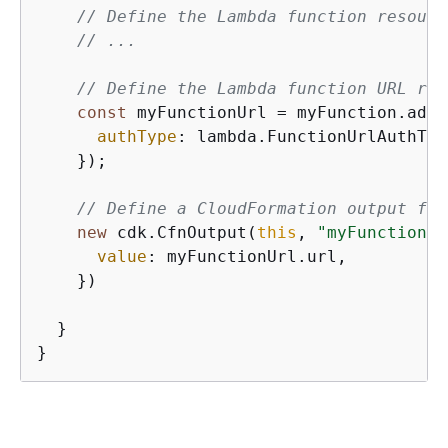
// Define the Lambda function resourc
// ...
// Define the Lambda function URL res
const
 myFunctionUrl = myFunction.addF
authType
: lambda.FunctionUrlAuthTyp
    });

// Define a CloudFormation output for
new
 cdk.CfnOutput(
this
, 
"myFunctionUr
value
: myFunctionUrl.url,

    })

  }

}