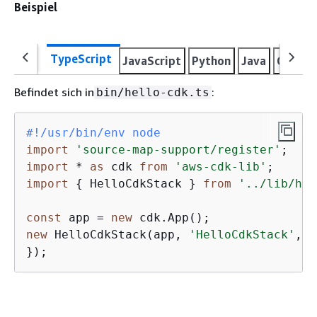
Beispiel
TypeScript
JavaScript
Python
Java
C#
Go
Befindet sich in
:
bin/hello-cdk.ts
#!/usr/bin/env node
import
'source-map-support/register'
import
 * 
as
 cdk 
from
'aws-cdk-lib'
import
{
 HelloCdkStack } 
from
'../lib/hel
const
 app = 
new
new
 HelloCdkStack(app, 
'HelloCdkStack'
, 
{
});