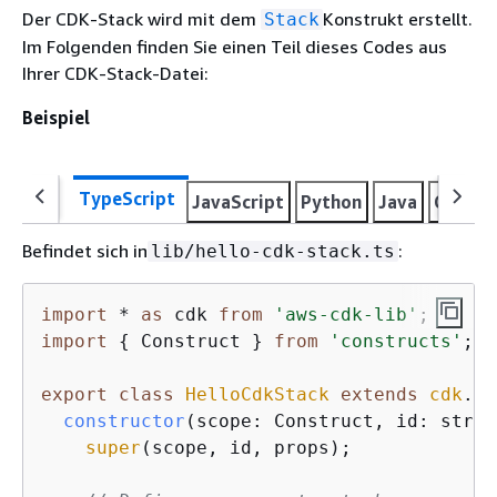
Der CDK-Stack wird mit dem
Konstrukt erstellt.
Stack
Im Folgenden finden Sie einen Teil dieses Codes aus
Ihrer CDK-Stack-Datei:
Beispiel
TypeScript
JavaScript
Python
Java
C#
Go
Befindet sich in
:
lib/hello-cdk-stack.ts
import
 * 
as
 cdk 
from
'aws-cdk-lib'
import
{
 Construct } 
from
'constructs'
;

export
class
HelloCdkStack
extends
cdk
.
St
constructor
(
scope: Construct, id: strin
super
(scope, id, props);
