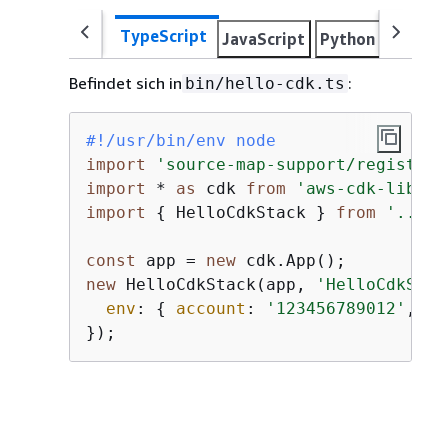
TypeScript
JavaScript
Python
Java
Befindet sich in
:
bin/hello-cdk.ts
#!/usr/bin/env node
import
'source-map-support/register'
import
 * 
as
 cdk 
from
'aws-cdk-lib'
import
{
 HelloCdkStack } 
from
'../li
const
 app = 
new
new
 HelloCdkStack(app, 
'HelloCdkStac
env
: 
{
account
: 
'123456789012'
, 
re
});