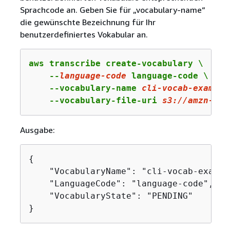
Sprachcode an. Geben Sie für „vocabulary-name“
die gewünschte Bezeichnung für Ihr
benutzerdefiniertes Vokabular an.
aws transcribe create-vocabulary \

    --
language-
code
 language-code \

    --vocabulary-name 
cli
-vocab
-example
    --vocabulary-file-uri 
s3:
//amzn-s3-
Ausgabe:
{
    "VocabularyName": "cli-vocab-example
    "LanguageCode": "language-code",

    "VocabularyState": "PENDING"

}