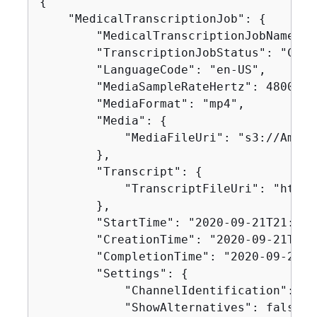
{
    "MedicalTranscriptionJob": 
{
        "MedicalTranscriptionJobName": 
        "TranscriptionJobStatus": "COMPL
        "LanguageCode": "en-US",

        "MediaSampleRateHertz": 48000,

        "MediaFormat": "mp4",

        "Media": 
{
            "MediaFileUri": "s3://Amazo
        },

        "Transcript": 
{
            "TranscriptFileUri": "https
        },

        "StartTime": "2020-09-21T21:17:
        "CreationTime": "2020-09-21T21:
        "CompletionTime": "2020-09-21T2
        "Settings": 
{
            "ChannelIdentification": fal
            "ShowAlternatives": false,
