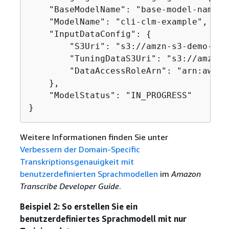
    "BaseModelName": "base-model-name",

    "ModelName": "cli-clm-example",

    "InputDataConfig": 
{
        "S3Uri": "s3://amzn-s3-demo-buc
        "TuningDataS3Uri": "s3://amzn-s
        "DataAccessRoleArn": "arn:aws:i
    },

    "ModelStatus": "IN_PROGRESS"

}
Weitere Informationen finden Sie unter
Verbessern der Domain-Specific
Transkriptionsgenauigkeit mit
benutzerdefinierten Sprachmodellen
im
Amazon
Transcribe Developer Guide
.
Beispiel 2: So erstellen Sie ein
benutzerdefiniertes Sprachmodell mit nur