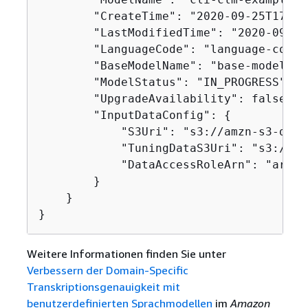
        "CreateTime": "2020-09-25T17:57
        "LastModifiedTime": "2020-09-25
        "LanguageCode": "language-code",
        "BaseModelName": "base-model-nam
        "ModelStatus": "IN_PROGRESS",

        "UpgradeAvailability": false,

        "InputDataConfig": 
{
            "S3Uri": "s3://amzn-s3-demo
            "TuningDataS3Uri": "s3://am
            "DataAccessRoleArn": "arn:a
        }

    }

}
Weitere Informationen finden Sie unter
Verbessern der Domain-Specific
Transkriptionsgenauigkeit mit
benutzerdefinierten Sprachmodellen
im
Amazon