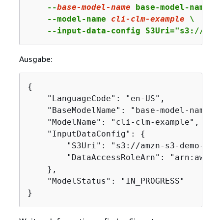
    --
base
-model-name
 base-model-name \

    --model-name 
cli
-clm
-example
 \

    --input-data-config S3Uri="s3://amz
Ausgabe:
{
    "LanguageCode": "en-US",

    "BaseModelName": "base-model-name",

    "ModelName": "cli-clm-example",

    "InputDataConfig": 
{
        "S3Uri": "s3://amzn-s3-demo-buc
        "DataAccessRoleArn": "arn:aws:i
    },

    "ModelStatus": "IN_PROGRESS"

}