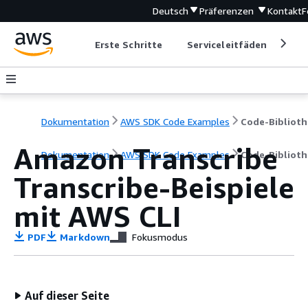
Deutsch
Präferenzen
Kontakt
F
Erste Schritte
Serviceleitfäden
Ent
Dokumentation
AWS SDK Code Examples
Code-Biblioth
Amazon Transcribe
Dokumentation
AWS SDK Code Examples
Code-Biblioth
Transcribe-Beispiele
mit AWS CLI
PDF
Markdown
Fokusmodus
Auf dieser Seite