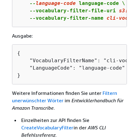
    --
language-
code
 language-code \

    --vocabulary-filter-file-uri 
s3
://a
    --vocabulary-filter-name 
cli-vocabu
Ausgabe:
{
    "VocabularyFilterName": "cli-vocabu
    "LanguageCode": "language-code"

}
Weitere Informationen finden Sie unter
Filtern
unerwünschter Wörter
im
Entwicklerhandbuch für
Amazon Transcribe
.
Einzelheiten zur API finden Sie
CreateVocabularyFilter
in der
AWS CLI
Befehlsreferenz
.