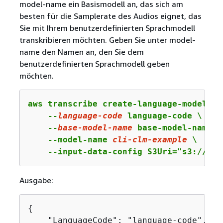
model-name ein Basismodell an, das sich am
besten für die Samplerate des Audios eignet, das
Sie mit Ihrem benutzerdefinierten Sprachmodell
transkribieren möchten. Geben Sie unter model-
name den Namen an, den Sie dem
benutzerdefinierten Sprachmodell geben
möchten.
aws transcribe create-language-model \

    --
language-
code
 language-code \

    --
base
-model-name
 base-model-name \

    --model-name 
cli
-clm
-example
 \

    --input-data-config S3Uri="s3://amz
Ausgabe:
{
    "LanguageCode": "language-code",
