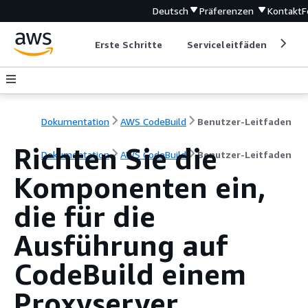
Deutsch
Präferenzen
Kontakt
F
Erste Schritte
Serviceleitfäden
Ent
Dokumentation
AWS CodeBuild
Benutzer-Leitfaden
Richten Sie die
Dokumentation
AWS CodeBuild
Benutzer-Leitfaden
Komponenten ein,
die für die
Ausführung auf
CodeBuild einem
Proxyserver