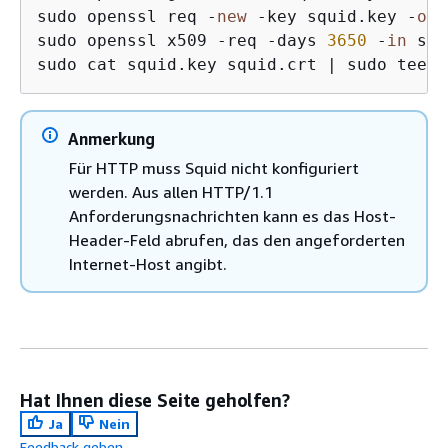
sudo openssl req -
new
 -key squid.key -
out
sudo openssl x509 -req -days 
3650
 -
in
 squ
sudo cat squid.key squid.crt | sudo tee s
Anmerkung
Für HTTP muss Squid nicht konfiguriert
werden. Aus allen HTTP/1.1
Anforderungsnachrichten kann es das Host-
Header-Feld abrufen, das den angeforderten
Internet-Host angibt.
Hat Ihnen diese Seite geholfen?
Ja
Nein
Feedback geben