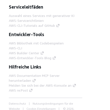
Serviceleitfäden
Auswahl eines Services mit generativer KI
AWS-Servicerichtlinien
AWS-CLI-Tutorials auf GitHub
Entwickler-Tools
AWS Bibliothek mit Codebeispielen
AWS-CLI
AWS Builder Center
AWS-Entwickler-Tools Blog
Hilfreiche Links
AWS Documentation MCP Server
herunterladen
Melden Sie sich bei der AWS-Konsole an
AWS re:Post
Datenschutz
Nutzungsbedingungen für die
Website
Cookie-Einstellungen
© 2026,