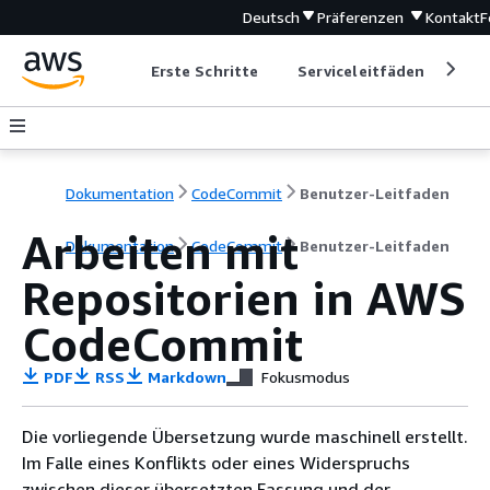
Deutsch
Präferenzen
Kontakt
F
Erste Schritte
Serviceleitfäden
Ent
Dokumentation
CodeCommit
Benutzer-Leitfaden
Arbeiten mit
Dokumentation
CodeCommit
Benutzer-Leitfaden
Repositorien in AWS
CodeCommit
PDF
RSS
Markdown
Fokusmodus
Die vorliegende Übersetzung wurde maschinell erstellt.
Im Falle eines Konflikts oder eines Widerspruchs
zwischen dieser übersetzten Fassung und der