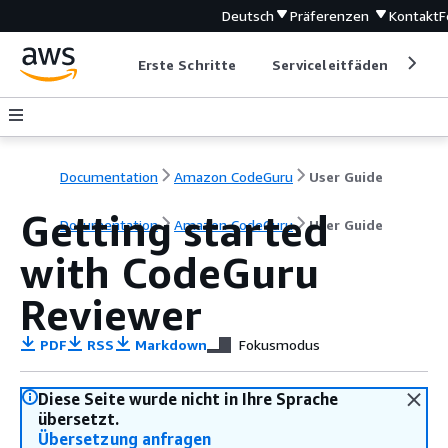
Deutsch
Präferenzen
Kontakt
F
Erste Schritte
Serviceleitfäden
Ent
Documentation
Amazon CodeGuru
User Guide
Getting started
Documentation
Amazon CodeGuru
User Guide
with CodeGuru
Reviewer
PDF
RSS
Markdown
Fokusmodus
Diese Seite wurde nicht in Ihre Sprache
übersetzt.
Übersetzung anfragen