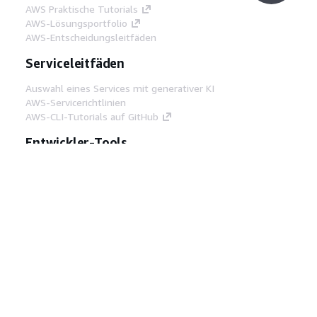
AWS Praktische Tutorials
AWS-Lösungsportfolio
AWS-Entscheidungsleitfäden
Serviceleitfäden
Auswahl eines Services mit generativer KI
AWS-Servicerichtlinien
AWS-CLI-Tutorials auf GitHub
Entwickler-Tools
AWS Bibliothek mit Codebeispielen
AWS-CLI
AWS Builder Center
AWS-Entwickler-Tools Blog
Hilfreiche Links
AWS Documentation MCP Server
herunterladen
Melden Sie sich bei der AWS-Konsole an
AWS re:Post