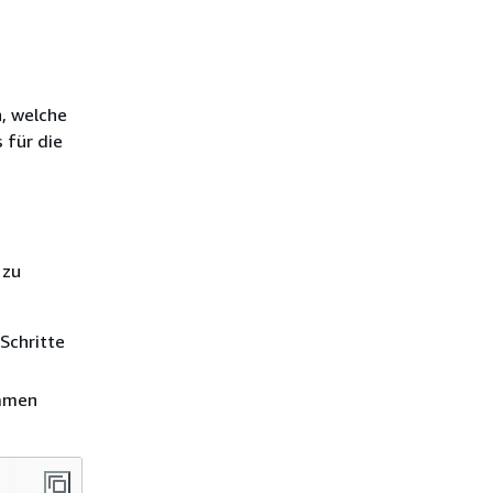
n, welche
 für die
 zu
Schritte
Namen