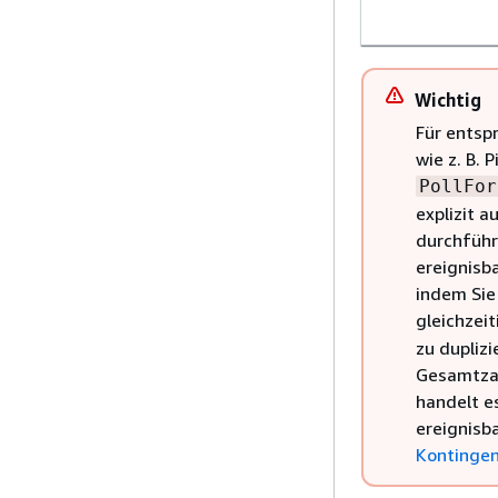
Wichtig
Für entsp
wie z. B. 
PollFor
explizit a
durchführt
ereignisb
indem Sie
gleichzei
zu dupliz
Gesamtzah
handelt es
ereignisba
Kontingen