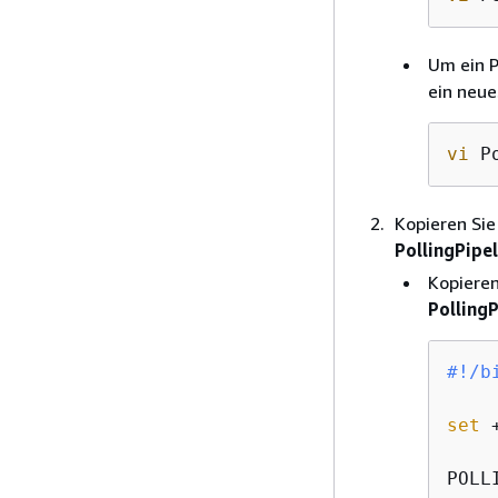
Um ein P
ein neu
vi
 P
Kopieren Sie
PollingPipe
Kopieren
PollingP
#!/b
set
 +
POLL