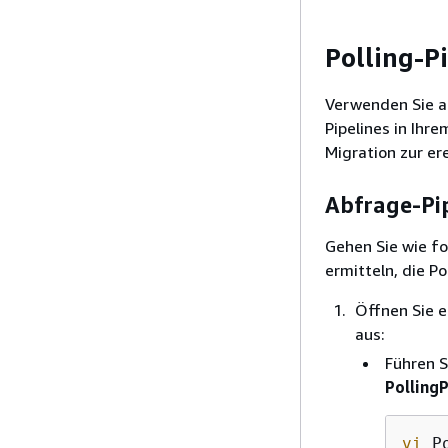
Polling-P
Verwenden Sie al
Pipelines in Ihre
Migration zur e
Abfrage-Pip
Gehen Sie wie fol
ermitteln, die P
Öffnen Sie e
aus:
Führen S
PollingP
vi
 P