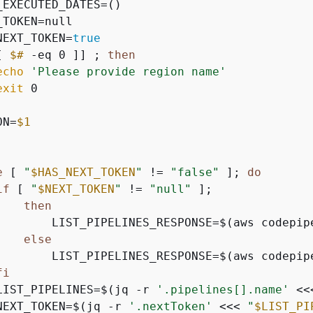
_EXECUTED_DATES=()

_TOKEN=null

NEXT_TOKEN=
true
[ 
$#
 -eq 0 ]] ; 
then
echo
'Please provide region name'
exit
ON=
$1
e
 [ 
"
$HAS_NEXT_TOKEN
"
 != 
"false"
 ]; 
do
if
 [ 
"
$NEXT_TOKEN
"
 != 
"null"
 ];

then
        LIST_PIPELINES_RESPONSE=$(aws codepip
else
        LIST_PIPELINES_RESPONSE=$(aws codepip
fi
LIST_PIPELINES=$(jq -r 
'.pipelines[].name'
 <<
NEXT_TOKEN=$(jq -r 
'.nextToken'
 <<< 
"
$LIST_PI