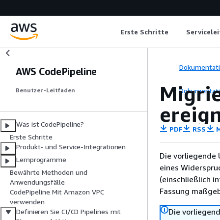
Erste Schritte
Servicele
Dokumentat
AWS CodePipeline
Migrie
Dokumentat
Benutzer-Leitfaden
ereig
Was ist CodePipeline?
PDF
RSS
M
Erste Schritte
Produkt- und Service-Integrationen
Die vorliegende 
Lernprogramme
eines Widerspru
Bewährte Methoden und
(einschließlich 
Anwendungsfälle
Fassung maßgebl
CodePipeline Mit Amazon VPC
verwenden
Die vorliegend
Definieren Sie CI/CD Pipelines mit