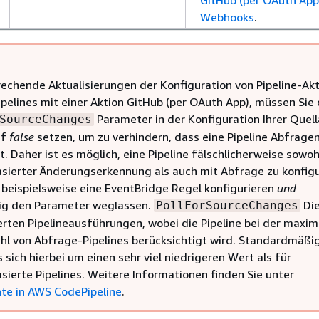
Webhooks
.
rechende Aktualisierungen der Konfiguration von Pipeline-Akt
Pipelines mit einer Aktion GitHub (per OAuth App), müssen Sie
Parameter in der Konfiguration Ihrer Quell
SourceChanges
uf
false
setzen, um zu verhindern, dass eine Pipeline Abfrage
. Daher ist es möglich, eine Pipeline fälschlicherweise sowoh
asierter Änderungserkennung als auch mit Abfrage zu konfigu
 beispielsweise eine EventBridge Regel konfigurieren
und
tig den Parameter weglassen.
Die
PollForSourceChanges
ierten Pipelineausführungen, wobei die Pipeline bei der maxi
l von Abfrage-Pipelines berücksichtigt wird. Standardmäßi
 sich hierbei um einen sehr viel niedrigeren Wert als für
sierte Pipelines. Weitere Informationen finden Sie unter
te in AWS CodePipeline
.