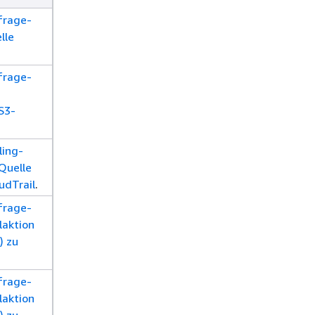
frage-
lle
frage-
 S3-
ling-
-Quelle
udTrail
.
frage-
laktion
) zu
frage-
laktion
) zu