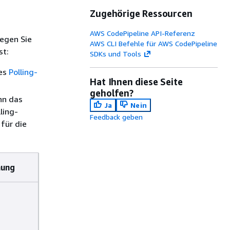
Zugehörige Ressourcen
AWS CodePipeline API-Referenz
legen Sie
AWS CLI Befehle für AWS CodePipeline
st:
SDKs und Tools
nes
Polling-
Hat Ihnen diese Seite
geholfen?
nn das
Ja
Nein
ling-
Feedback geben
für die
nung