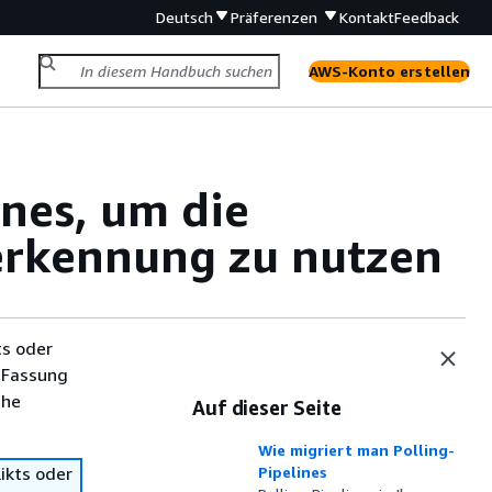
Deutsch
Präferenzen
Kontakt
Feedback
AWS-Konto erstellen
ines, um die
erkennung zu nutzen
ts oder
 Fassung
che
Auf dieser Seite
Wie migriert man Polling-
ikts oder
Pipelines