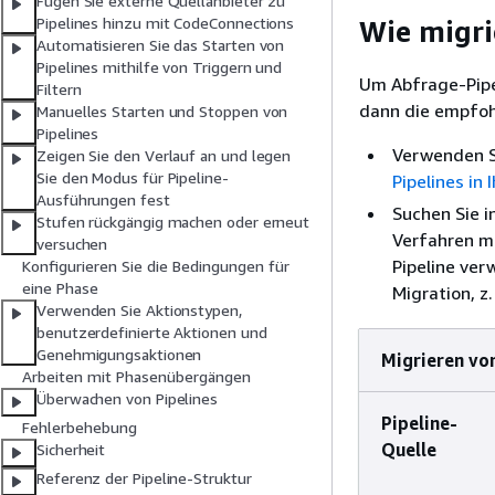
Fügen Sie externe Quellanbieter zu
Pipelines hinzu mit CodeConnections
Wie migri
Automatisieren Sie das Starten von
Pipelines mithilfe von Triggern und
Um Abfrage-Pipel
Filtern
dann die empfoh
Manuelles Starten und Stoppen von
Pipelines
Verwenden Si
Zeigen Sie den Verlauf an und legen
Sie den Modus für Pipeline-
Pipelines in
Ausführungen fest
Suchen Sie i
Stufen rückgängig machen oder erneut
Verfahren mi
versuchen
Pipeline ve
Konfigurieren Sie die Bedingungen für
eine Phase
Migration, z
Verwenden Sie Aktionstypen,
benutzerdefinierte Aktionen und
Genehmigungsaktionen
Migrieren vo
Arbeiten mit Phasenübergängen
Überwachen von Pipelines
Pipeline-
Fehlerbehebung
Quelle
Sicherheit
Referenz der Pipeline-Struktur