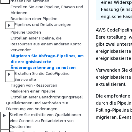
Phasen und Aktionen
eines Widersp
Erstellen Sie eine Pipeline, Phasen und
Fassung (einsc
Aktionen
englische Fas
Bearbeiten einer Pipeline
Pipelines und Details anzeigen
AWS CodePipeline
Pipeline löschen
Bereitstellung, 
Erstellen einer Pipeline, die
gibt zwei unters
Ressourcen aus einem anderen Konto
verwendet
ereignisbasiert
Migrieren Sie Abfrage-Pipelines, um
ereignisbasiert
die ereignisbasierte
Änderungserkennung zu nutzen
Verwenden Sie di
Erstellen Sie die CodePipeline
ereignisbasierte
Servicerolle
aktualisieren).
Taggen von -Ressourcen
Markieren einer Pipeline
Die empfohlene 
Erstellen einer Benachrichtigungsregel
durch die Pipeli
Quellaktionen und Methoden zur
Erkennung von Änderungen
Polling-Pipeline
Stellen Sie mithilfe von Quellaktionen
migrieren. Event
eine Connect zu Erstanbietern von
Quellen her