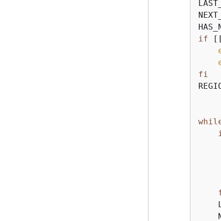
LAST
NEXT
HAS_
if
 [
fi
REGI
whil
    
    
    
    