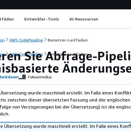
itfäden
Entwickler-Tools
KI-Ressourcen
ion
AWS CodePipeline
Benutzer-Leitfaden
ren Sie Abfrage-Pipel
ion
AWS CodePipeline
Benutzer-Leitfaden
nisbasierte Änderungs
arkdown
Fokusmodus
Übersetzung wurde maschinell erstellt. Im Falle eines Konflik
chs zwischen dieser übersetzten Fassung und der englischen
infolge von Verzögerungen bei der Übersetzung) ist die englis
ich.
e Übersetzung wurde maschinell erstellt. Im Falle eines Konfl