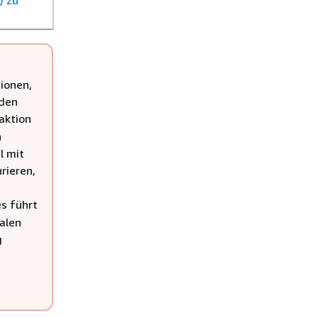
ionen,
 den
aktion
n
l mit
rieren,
s führt
malen
g