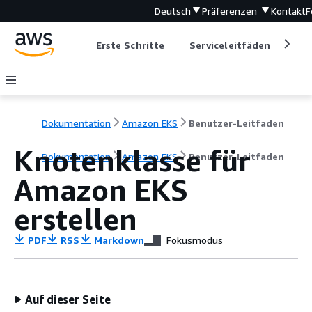
Deutsch
Präferenzen
Kontakt
F
Erste Schritte
Serviceleitfäden
Ent
Dokumentation
Amazon EKS
Benutzer-Leitfaden
Knotenklasse für
Dokumentation
Amazon EKS
Benutzer-Leitfaden
Amazon EKS
erstellen
PDF
RSS
Markdown
Fokusmodus
Auf dieser Seite