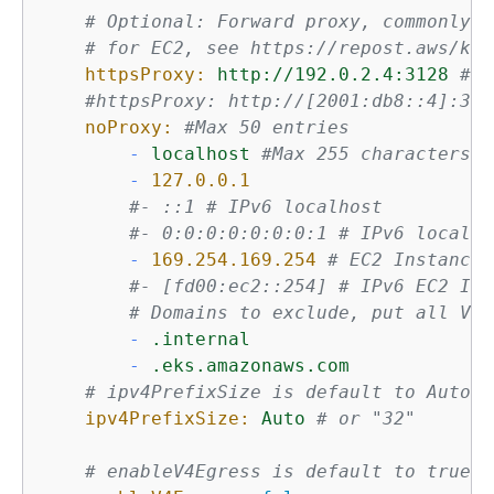
# Optional: Forward proxy, commonly r
# for EC2, see https://repost.aws/kno
httpsProxy:
http://192.0.2.4:3128
#co
#httpsProxy: http://[2001:db8::4]:312
noProxy:
#Max 50 entries
-
localhost
#Max 255 characters e
-
127.0
.0
.1
#- ::1 # IPv6 localhost
#- 0:0:0:0:0:0:0:1 # IPv6 localho
-
169.254
.169
.254
# EC2 Instance 
#- [fd00:ec2::254] # IPv6 EC2 Ins
# Domains to exclude, put all VPC
-
.internal
-
.eks.amazonaws.com
# ipv4PrefixSize is default to Auto w
ipv4PrefixSize:
Auto
# or "32"
# enableV4Egress is default to true. 