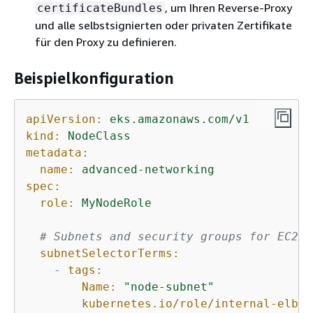
, um Ihren Reverse-Proxy
certificateBundles
und alle selbstsignierten oder privaten Zertifikate
für den Proxy zu definieren.
Beispielkonfiguration
apiVersion:
eks.amazonaws.com/v1
kind:
NodeClass
metadata:
name:
advanced-networking
spec:
role:
MyNodeRole
# Subnets and security groups for EC2 i
subnetSelectorTerms:
-
tags:
Name:
"node-subnet"
kubernetes.io/role/internal-elb: