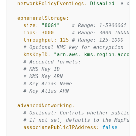
networkPolicyEventLogs:
Disabled
# or 
ephemeralStorage:
size:
"80Gi"
# Range: 1-59000Gi or
iops:
3000
# Range: 3000-16000
throughput:
125
# Range: 125-1000
# Optional KMS key for encryption
kmsKeyID:
"arn:aws: kms:region:accoun
# Accepted formats:
# KMS Key ID
# KMS Key ARN
# Key Alias Name
# Key Alias ARN
advancedNetworking:
# Optional: Controls whether public I
# If not set, defaults to the MapPubl
associatePublicIPAddress:
false