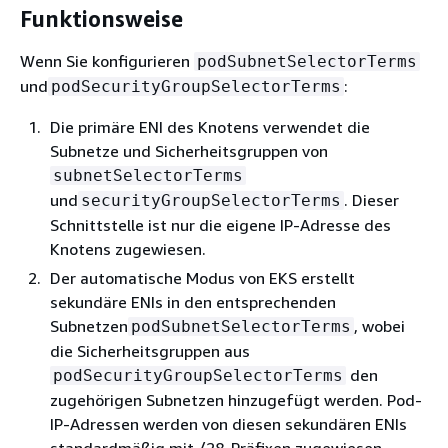
Funktionsweise
Wenn Sie konfigurieren
podSubnetSelectorTerms
und
:
podSecurityGroupSelectorTerms
Die primäre ENI des Knotens verwendet die
Subnetze und Sicherheitsgruppen von
subnetSelectorTerms
und
. Dieser
securityGroupSelectorTerms
Schnittstelle ist nur die eigene IP-Adresse des
Knotens zugewiesen.
Der automatische Modus von EKS erstellt
sekundäre ENIs in den entsprechenden
Subnetzen
, wobei
podSubnetSelectorTerms
die Sicherheitsgruppen aus
den
podSecurityGroupSelectorTerms
zugehörigen Subnetzen hinzugefügt werden. Pod-
IP-Adressen werden von diesen sekundären ENIs
standardmäßig mit /28-Präfixen zugewiesen.