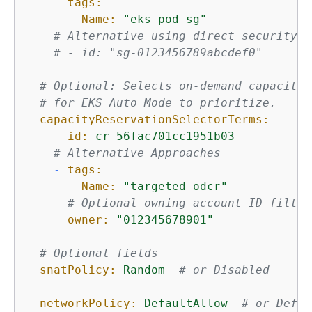
-
tags:
Name:
"eks-pod-sg"
# Alternative using direct security g
# - id: "sg-0123456789abcdef0"
# Optional: Selects on-demand capacity 
# for EKS Auto Mode to prioritize.
capacityReservationSelectorTerms:
-
id:
cr-56fac701cc1951b03
# Alternative Approaches
-
tags:
Name:
"targeted-odcr"
# Optional owning account ID filter
owner:
"012345678901"
# Optional fields
snatPolicy:
Random
# or Disabled
networkPolicy:
DefaultAllow
# or Defau