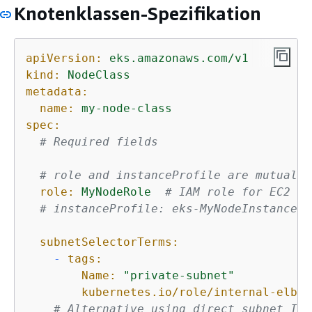
Knotenklassen-Spezifikation
apiVersion:
eks.amazonaws.com/v1
kind:
NodeClass
metadata:
name:
my-node-class
spec:
# Required fields
# role and instanceProfile are mutually
role:
MyNodeRole
# IAM role for EC2 in
# instanceProfile: eks-MyNodeInstancePr
subnetSelectorTerms:
-
tags:
Name:
"private-subnet"
kubernetes.io/role/internal-elb:
# Alternative using direct subnet ID