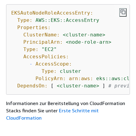
EKSAutoNodeRoleAccessEntry:
Type:
AWS::EKS::AccessEntry
Properties:
ClusterName:
<cluster-name>
PrincipalArn:
<node-role-arn>
Type:
"EC2"
AccessPolicies:
-
AccessScope:
Type:
cluster
PolicyArn: arn:aws:
eks::aws:clus
DependsOn:
 [ 
<cluster-name>
 ] 
# previou
Informationen zur Bereitstellung von CloudFormation
Stacks finden Sie unter
Erste Schritte mit
CloudFormation