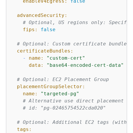
enableV4Egress:
false
advancedSecurity:
# Optional, US regions only: Specifyi
fips:
false
# Optional: Custom certificate bundles.
certificateBundles:
-
name:
"custom-cert"
data:
"base64-encoded-cert-data"
# Optional: EC2 Placement Group
placementGroupSelector:
name:
"targeted-pg"
# Alternative use direct placement gr
# id: "pg-02465754522cda020"
# Optional: Additional EC2 tags (with r
tags: