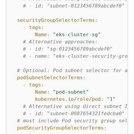
# - id: "subnet-0123456789abcdef0"
securityGroupSelectorTerms:
-
tags:
Name:
"eks-cluster-sg"
# Alternative approaches:
# - id: "sg-0123456789abcdef0"
# - name: "eks-cluster-security-group
# Optional: Pod subnet selector for adv
podSubnetSelectorTerms:
-
tags:
Name:
"pod-subnet"
kubernetes.io/role/pod:
"1"
# Alternative using direct subnet ID
# - id: "subnet-0987654321fedcba0"
# must include Pod security group selec
podSecurityGroupSelectorTerms: