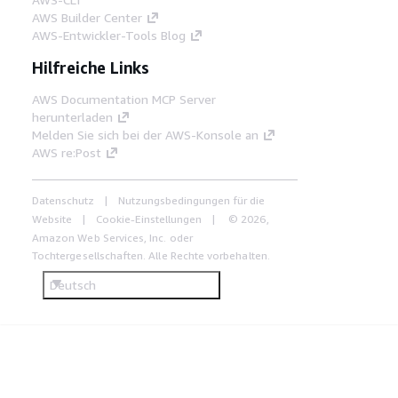
AWS Builder Center
AWS-Entwickler-Tools Blog
Hilfreiche Links
AWS Documentation MCP Server
herunterladen
Melden Sie sich bei der AWS-Konsole an
AWS re:Post
Datenschutz
Nutzungsbedingungen für die
Website
Cookie-Einstellungen
© 2026,
Amazon Web Services, Inc. oder
Tochtergesellschaften. Alle Rechte vorbehalten.
Deutsch