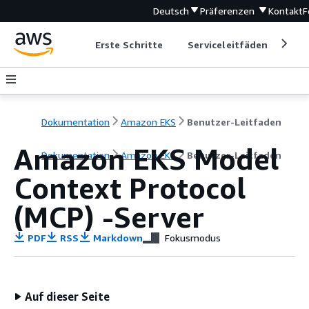
Deutsch
Präferenzen
Kontakt
F
Erste Schritte
Serviceleitfäden
Ent
Dokumentation
Amazon EKS
Benutzer-Leitfaden
Amazon EKS Model
Dokumentation
Amazon EKS
Benutzer-Leitfaden
Context Protocol
(MCP) -Server
PDF
RSS
Markdown
Fokusmodus
Auf dieser Seite