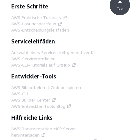
Erste Schritte
Top
AWS Praktische Tutorials
AWS-Lösungsportfolio
AWS-Entscheidungsleitfäden
Serviceleitfäden
Auswahl eines Services mit generativer KI
AWS-Servicerichtlinien
AWS-CLI-Tutorials auf GitHub
Entwickler-Tools
AWS Bibliothek mit Codebeispielen
AWS-CLI
AWS Builder Center
AWS-Entwickler-Tools Blog
Hilfreiche Links
AWS Documentation MCP Server
herunterladen