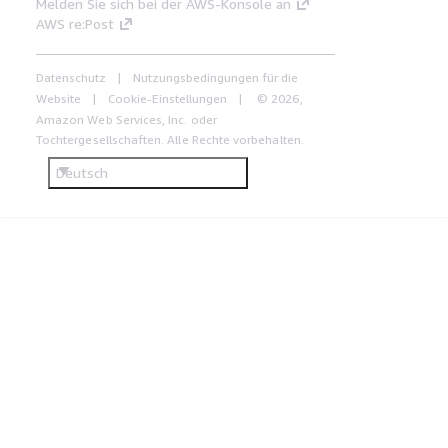
Melden Sie sich bei der AWS-Konsole an
AWS re:Post
Datenschutz
Nutzungsbedingungen für die
Website
Cookie-Einstellungen
© 2026,
Amazon Web Services, Inc. oder
Tochtergesellschaften. Alle Rechte vorbehalten.
Deutsch