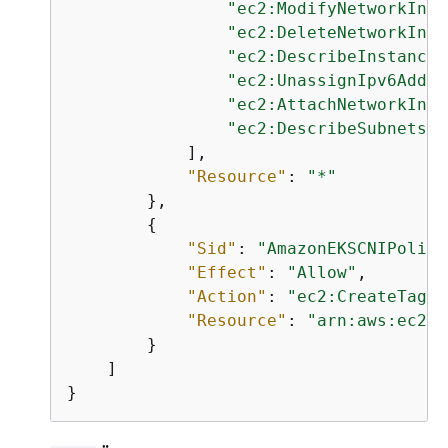
"ec2:ModifyNetworkInte
"ec2:DeleteNetworkInte
"ec2:DescribeInstanceT
"ec2:UnassignIpv6Addre
"ec2:AttachNetworkInte
"ec2:DescribeSubnets"
            ],

"Resource"
: 
"*"
        },

{
"Sid"
: 
"AmazonEKSCNIPolicy
"Effect"
: 
"Allow"
,

"Action"
: 
"ec2:CreateTags"
"Resource"
: 
"arn:aws:ec2:*
        }

    ]

}