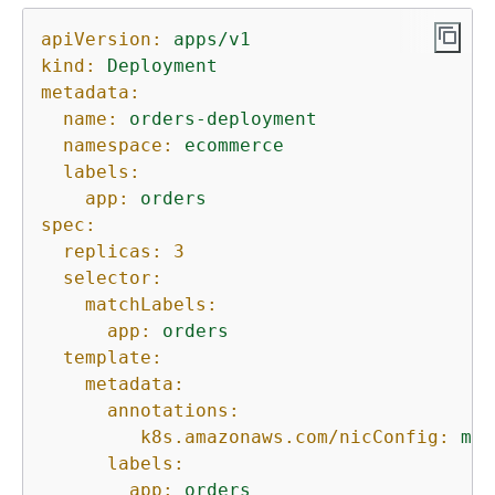
apiVersion:
apps/v1
kind:
Deployment
metadata:
name:
orders-deployment
namespace:
ecommerce
labels:
app:
orders
spec:
replicas:
3
selector:
matchLabels:
app:
orders
template:
metadata:
annotations:
k8s.amazonaws.com/nicConfig:
mul
labels:
app:
orders