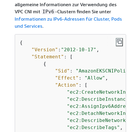
allgemeine Informationen zur Verwendung des
VPC CNI mit
-Clustern finden Sie unter
IPv6
Informationen zu IPv6-Adressen für Cluster, Pods
und Services
.
{
"Version"
:
"2012-10-17"
,

"Statement"
: [

{
"Sid"
: 
"AmazonEKSCNIPolicy
"Effect"
: 
"Allow"
,

"Action"
: [

"ec2:CreateNetworkInte
"ec2:DescribeInstances
"ec2:AssignIpv6Address
"ec2:DetachNetworkInte
"ec2:DescribeNetworkIn
"ec2:DescribeTags"
,
