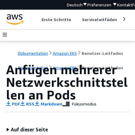
Deutsch
Präferenzen
Kontakt
F
Erste Schritte
Serviceleitfäden
Ent
Dokumentation
Amazon EKS
Benutzer-Leitfaden
Anfügen mehrerer
Dokumentation
Amazon EKS
Benutzer-Leitfaden
Netzwerkschnittstel
len an Pods
PDF
RSS
Markdown
Fokusmodus
Auf dieser Seite