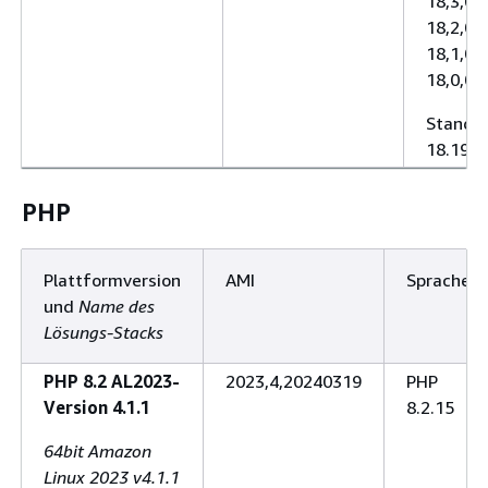
18,3,0 (
18,2,0 (
18,1,0 (
18,0,0 (
Standar
18.19.1
PHP
Plattformversion
AMI
Sprache
und
Name des
Lösungs-Stacks
PHP 8.2 AL2023-
2023,4,20240319
PHP
Version 4.1.1
8.2.15
64bit Amazon
Linux 2023 v4.1.1