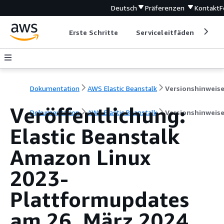
Deutsch
Präferenzen
Kontakt
F
Erste Schritte
Serviceleitfäden
Ent
Dokumentation
AWS Elastic Beanstalk
Versionshinweis
Veröffentlichung:
Dokumentation
AWS Elastic Beanstalk
Versionshinweis
Elastic Beanstalk
Amazon Linux
2023-
Plattformupdates
am 26. März 2024