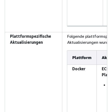
au
1.
ak
C
Plattformspezifische
Folgende plattformspez
Aktualisierungen
Aktualisierungen wurd
Plattform
Aktua
Docker
ECS-
Plat
A
A
a
1
a