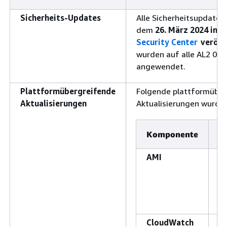
Sicherheits-Updates
Alle Sicherheitsupdates,
dem
26. März 2024 im
A
Security Center
veröff
wurden auf alle AL2 023
angewendet.
Plattformübergreifende
Folgende plattformübe
Aktualisierungen
Aktualisierungen wurd
Komponente
A
AMI
Da
w
Ve
2
ak
CloudWatch
D