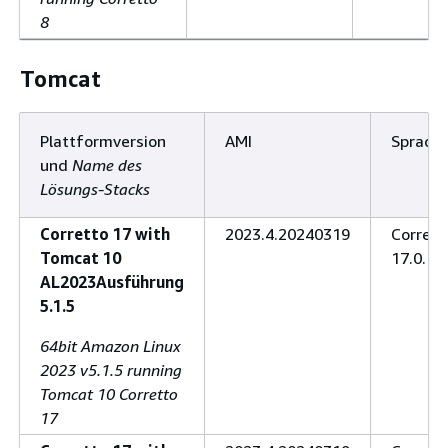
8
Tomcat
Plattformversion
AMI
Sprach
und
Name des
Lösungs-Stacks
Corretto 17 with
2023.4.20240319
Corrett
Tomcat 10
17.0.10
AL2023Ausführung
5.1.5
64bit Amazon Linux
2023 v5.1.5 running
Tomcat 10 Corretto
17