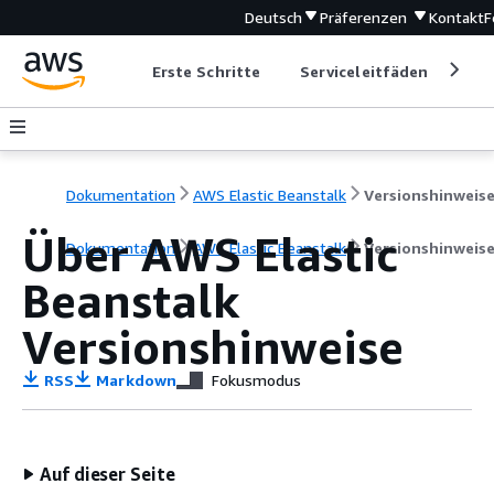
Deutsch
Präferenzen
Kontakt
F
Erste Schritte
Serviceleitfäden
Ent
Dokumentation
AWS Elastic Beanstalk
Versionshinweis
Über AWS Elastic
Dokumentation
AWS Elastic Beanstalk
Versionshinweis
Beanstalk
Versionshinweise
RSS
Markdown
Fokusmodus
Auf dieser Seite